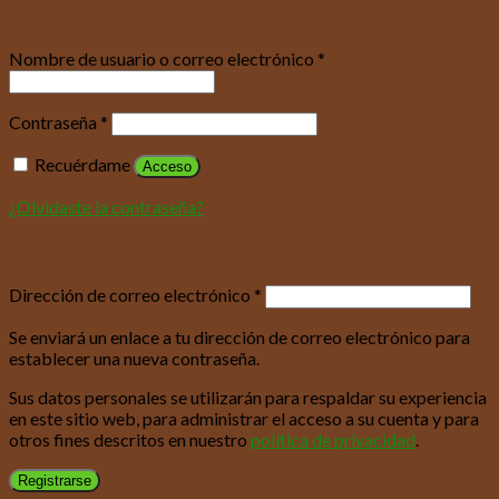
Acceder
Nombre de usuario o correo electrónico
*
Contraseña
*
Recuérdame
Acceso
¿Olvidaste la contraseña?
Registrarse
Dirección de correo electrónico
*
Se enviará un enlace a tu dirección de correo electrónico para
establecer una nueva contraseña.
Sus datos personales se utilizarán para respaldar su experiencia
en este sitio web, para administrar el acceso a su cuenta y para
otros fines descritos en nuestro
política de privacidad
.
Registrarse