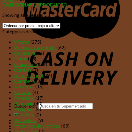
CATEGORÍAS DE PRODUCTO
Showing all 2 results
Categorías de productos
Víveres
(275)
Verduras y Vegetales
(62)
Carnicería
(66)
Frutas
(23)
Charcutería
(27)
Combos
(7)
Aseo Personal
(86)
Confitería
(38)
Mascotas
(16)
Navidad
(4)
Panadería
(17)
Papelería
(40)
Buscar por:
Pasapalos
(4)
Pastelería
(2)
Pescadería
(9)
Acceder / Registrarse
Productos de Limpieza
(69)
$
0,00
Importados
(7)