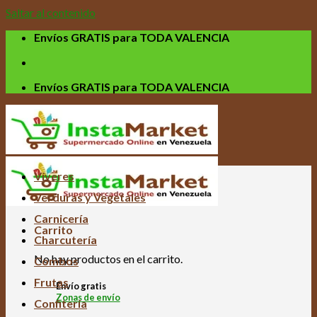
Saltar al contenido
Envíos GRATIS para TODA VALENCIA
Envíos GRATIS para TODA VALENCIA
Víveres
Verduras y Vegetales
Carnicería
Carrito
Charcutería
No hay productos en el carrito.
Combos
Frutas
Envío gratis
Zonas de envío
Confitería