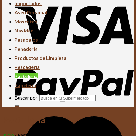
Importados
Aseo Personal
Mascotas
Navidad
Pasapalos
Panadería
Productos de Limpieza
Pescadería
Pastelería
Papelería
Buscar por:
Pastelería
Inicio
/
Pastelería