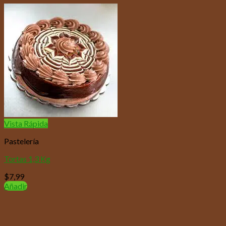
Vista Rápida
Pastelería
Tortas 1,3 Kg
$
7,99
Añadir