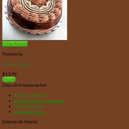
Vista Rápida
Pastelería
Tortas 2,2 Kg
$
13,99
Añadir
Descubre Instamarket
¿Cómo comprar?
Mi cuenta en Instamarket
Quienes Somos
Zonas de envíos
Enlaces de Interés