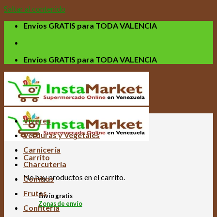
Saltar al contenido
Envíos GRATIS para TODA VALENCIA
Envíos GRATIS para TODA VALENCIA
Víveres
Verduras y Vegetales
Carnicería
Carrito
Charcutería
No hay productos en el carrito.
Combos
Frutas
Envío gratis
Zonas de envío
Confitería