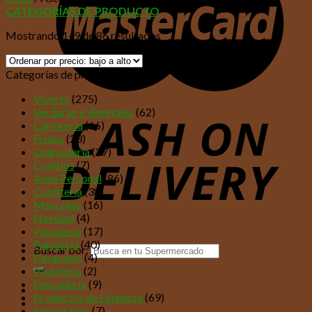
CATEGORÍAS DE PRODUCTO
Mostrando 1–9 de 86 resultados
Categorías de productos
Víveres
(275)
Verduras y Vegetales
(62)
Carnicería
(66)
Frutas
(23)
Charcutería
(27)
Combos
(7)
Aseo Personal
(86)
Confitería
(38)
Mascotas
(16)
Navidad
(4)
Panadería
(17)
Papelería
(40)
Buscar por:
Pasapalos
(4)
Pastelería
(2)
Pescadería
(9)
Acceder / Registrarse
Productos de Limpieza
(69)
$
0,00
Importados
(7)