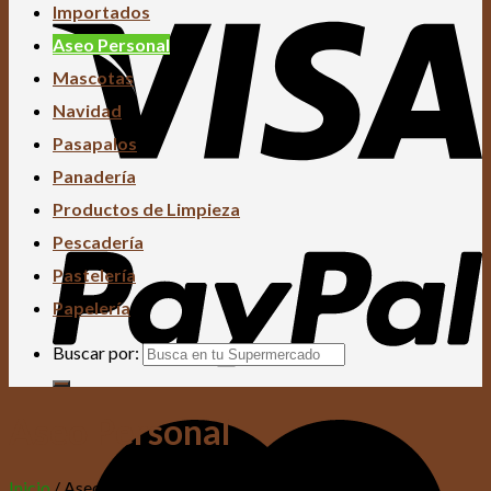
Importados
Aseo Personal
Mascotas
Navidad
Pasapalos
Panadería
Productos de Limpieza
Pescadería
Pastelería
Papelería
Buscar por:
Aseo Personal
Inicio
/
Aseo Personal