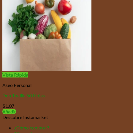
Vista Rápida
Aseo Personal
Don Toallin 50 Hojas
$
1,07
Añadir
Descubre Instamarket
¿Cómo comprar?