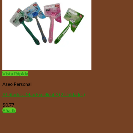
Vista Rápida
Aseo Personal
Afeitadora Max Excellent 3 (2 Unidades)
$
0,77
Añadir