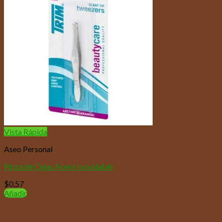
Vista Rápida
Aseo Personal
Pinza de Cejas Acero Inoxidable
$
0,57
Añadir