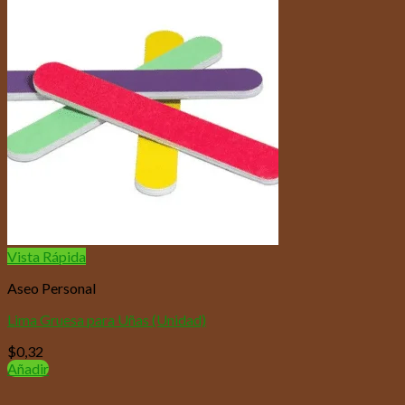
Vista Rápida
Aseo Personal
Lima Gruesa para Uñas (Unidad)
$
0,32
Añadir