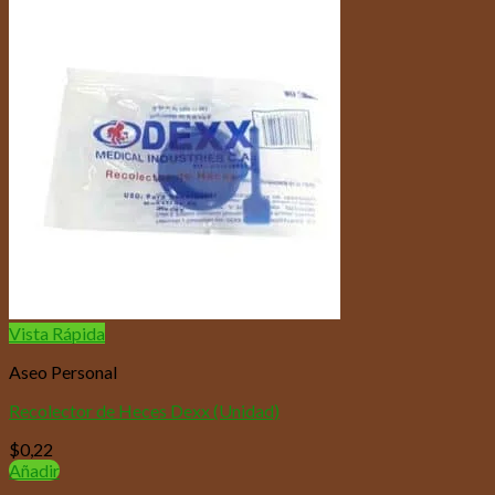
Vista Rápida
Aseo Personal
Recolector de Heces Dexx (Unidad)
$
0,22
Añadir