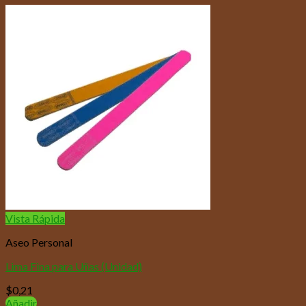
Vista Rápida
Aseo Personal
Lima Fina para Uñas (Unidad)
$
0,21
Añadir