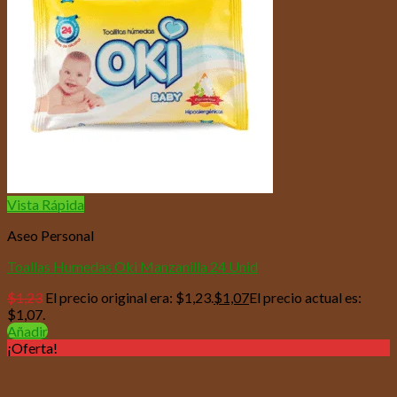
Vista Rápida
Aseo Personal
Toallas Humedas Oki Manzanilla 24 Unid
$
1,23
El precio original era: $1,23.
$
1,07
El precio actual es:
$1,07.
Añadir
¡Oferta!