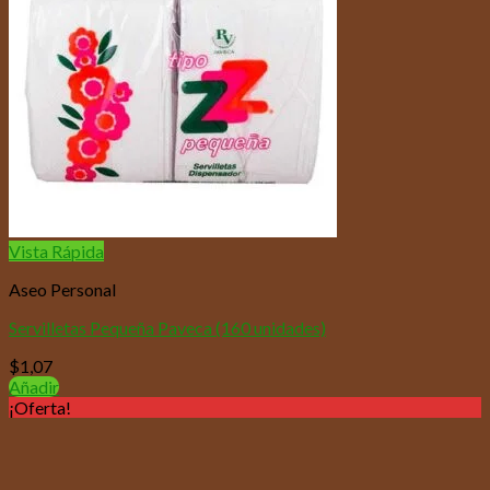
Vista Rápida
Aseo Personal
Servilletas Pequeña Paveca (160 unidades)
$
1,07
Añadir
¡Oferta!