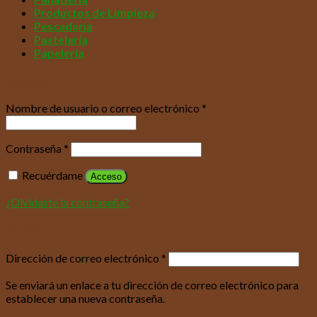
Productos de Limpieza
Pescadería
Pastelería
Papelería
Acceder
Nombre de usuario o correo electrónico
*
Contraseña
*
Recuérdame
Acceso
¿Olvidaste la contraseña?
Registrarse
Dirección de correo electrónico
*
Se enviará un enlace a tu dirección de correo electrónico para
establecer una nueva contraseña.