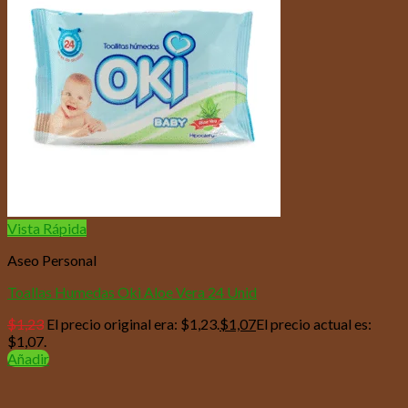
Vista Rápida
Aseo Personal
Toallas Humedas Oki Aloe Vera 24 Unid
$
1,23
El precio original era: $1,23.
$
1,07
El precio actual es:
$1,07.
Añadir