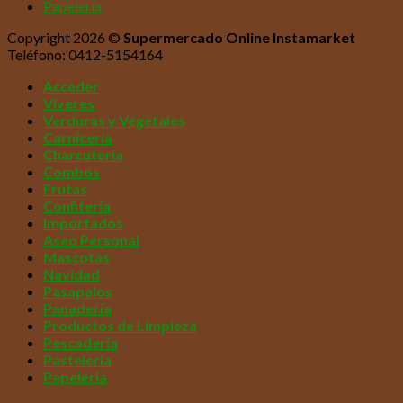
Papelería
Copyright 2026 ©
Supermercado Online Instamarket
Teléfono: 0412-5154164
Acceder
Víveres
Verduras y Vegetales
Carnicería
Charcutería
Combos
Frutas
Confitería
Importados
Aseo Personal
Mascotas
Navidad
Pasapalos
Panadería
Productos de Limpieza
Pescadería
Pastelería
Papelería