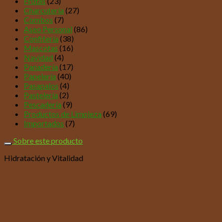
Frutas
(23)
Charcutería
(27)
Combos
(7)
Aseo Personal
(86)
Confitería
(38)
Mascotas
(16)
Navidad
(4)
Panadería
(17)
Papelería
(40)
Pasapalos
(4)
Pastelería
(2)
Pescadería
(9)
Productos de Limpieza
(69)
Importados
(7)
Sobre este producto
Hidratación y Vitalidad
Productos relacionados