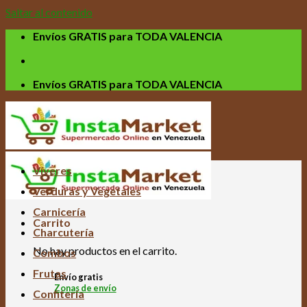
Saltar al contenido
Envíos GRATIS para TODA VALENCIA
Envíos GRATIS para TODA VALENCIA
Víveres
Verduras y Vegetales
Carnicería
Carrito
Charcutería
No hay productos en el carrito.
Combos
Frutas
Envío gratis
Zonas de envío
Confitería