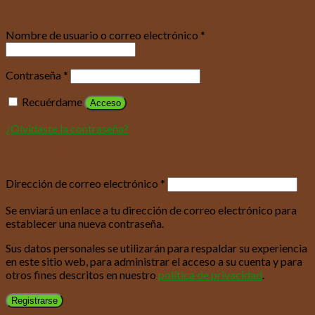
Acceder
Nombre de usuario o correo electrónico
*
Contraseña
*
Recuérdame
Acceso
¿Olvidaste la contraseña?
Registrarse
Dirección de correo electrónico
*
Se enviará un enlace a tu dirección de correo electrónico para
establecer una nueva contraseña.
Sus datos personales se utilizarán para respaldar su experiencia
en este sitio web, para administrar el acceso a su cuenta y para
otros fines descritos en nuestro
política de privacidad
.
Registrarse