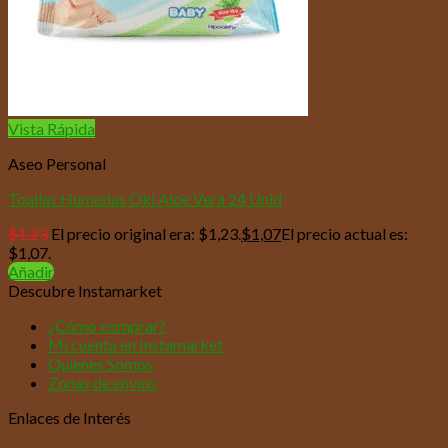
Vista Rápida
Aseo Personal
Toallas Humedas Oki Aloe Vera 24 Unid
$
1,23
El precio original era: $1,23.
$
1,07
El precio actual es:
$1,07.
Añadir
Descubre Instamarket
¿Cómo comprar?
Mi cuenta en Instamarket
Quienes Somos
Zonas de envíos
Enlaces de Interés