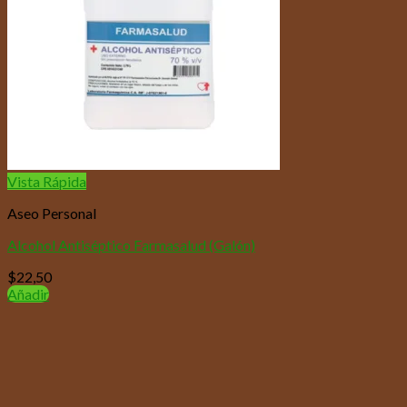
Vista Rápida
Aseo Personal
Alcohol Antiséptico Farmasalud (Galón)
$
22,50
Añadir