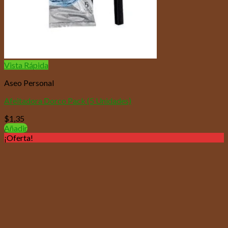
Vista Rápida
Aseo Personal
Afeitadora Dorco Pack (5 Unidades)
$
1,35
Añadir
¡Oferta!