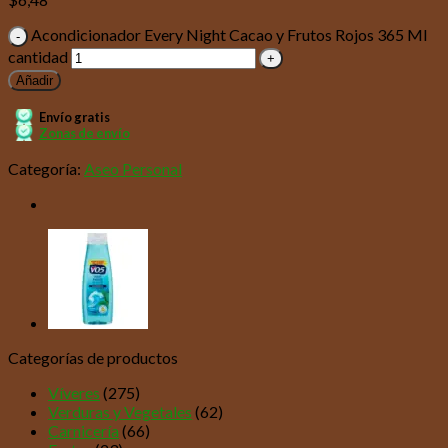
Acondicionador Every Night Cacao y Frutos Rojos 365 Ml
cantidad
Añadir
Envío gratis
Zonas de envío
Categoría:
Aseo Personal
Categorías de productos
Víveres
(275)
Verduras y Vegetales
(62)
Carnicería
(66)