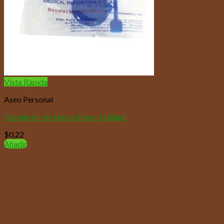
Vista Rápida
Aseo Personal
Recolector de Heces Dexx (Unidad)
$
0,22
Añadir