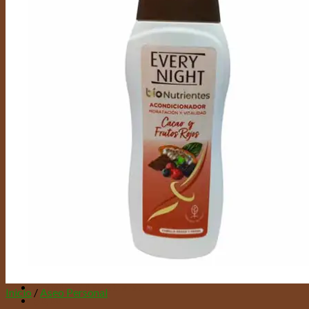
Buscar por:
Acceder / Registrarse
Inicio
/
Aseo Personal
$
0,00