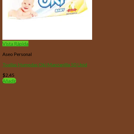
Vista Rápida
Aseo Personal
Toallas Humedas Oki Manzanilla 50 Unid
$
2,45
Añadir