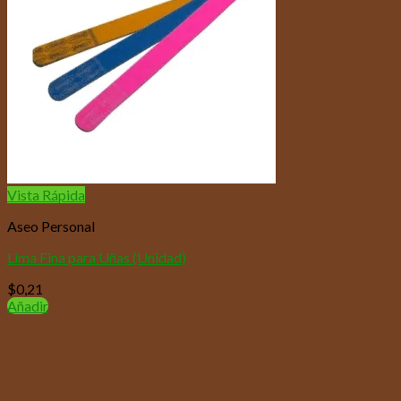
Vista Rápida
Aseo Personal
Lima Fina para Uñas (Unidad)
$
0,21
Añadir