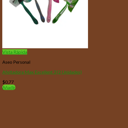
Vista Rápida
Aseo Personal
Afeitadora Max Excellent 3 (2 Unidades)
$
0,77
Añadir