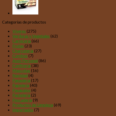
Categorías de productos
Víveres
(275)
Verduras y Vegetales
(62)
Carnicería
(66)
Frutas
(23)
Charcutería
(27)
Combos
(7)
Aseo Personal
(86)
Confitería
(38)
Mascotas
(16)
Navidad
(4)
Panadería
(17)
Papelería
(40)
Pasapalos
(4)
Pastelería
(2)
Pescadería
(9)
Productos de Limpieza
(69)
Importados
(7)