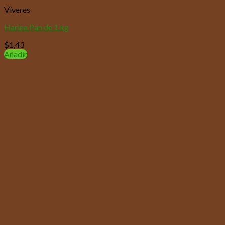
Víveres
Harina Pan de 1 kg
$
1,43
Añadir