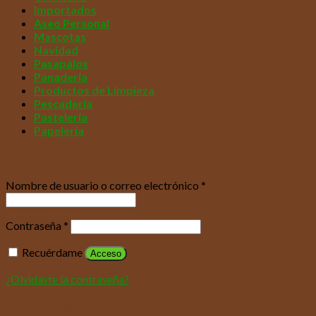
Importados
Aseo Personal
Mascotas
Navidad
Pasapalos
Panadería
Productos de Limpieza
Pescadería
Pastelería
Papelería
Acceder
Nombre de usuario o correo electrónico
*
Contraseña
*
Recuérdame
Acceso
¿Olvidaste la contraseña?
Registrarse