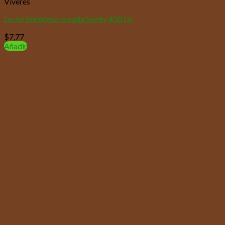
Víveres
Leche Semidescremada Svelty 400 Gr
$
7,77
Añadir