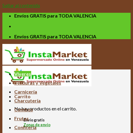
Saltar al contenido
Envíos GRATIS para TODA VALENCIA
Envíos GRATIS para TODA VALENCIA
Víveres
Verduras y Vegetales
Carnicería
Carrito
Charcutería
No hay productos en el carrito.
Combos
Frutas
Envío gratis
Zonas de envío
Confitería