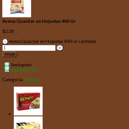
Avena Quacker en Hojuelas 400 Gr
$
2,18
Avena Quacker en Hojuelas 400 Gr cantidad
Añadir
Envío gratis
Zonas de envío
Categoría:
Víveres