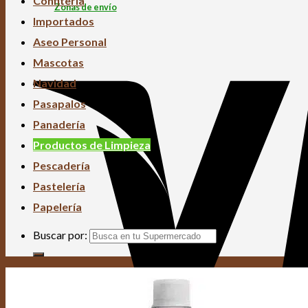
Confitería
Zonas de envío
Importados
Aseo Personal
Mascotas
Navidad
Pasapalos
Panadería
Productos de Limpieza
Pescadería
Pastelería
Papelería
Buscar por: