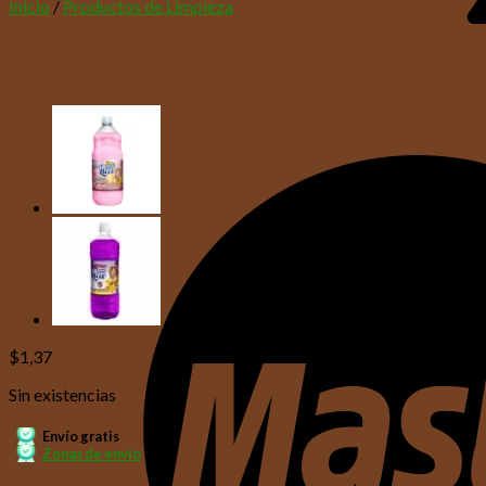
Inicio
/
Productos de Limpieza
Desinfectante BlancoLim Piña 
$
1,37
Sin existencias
Envío gratis
Zonas de envío