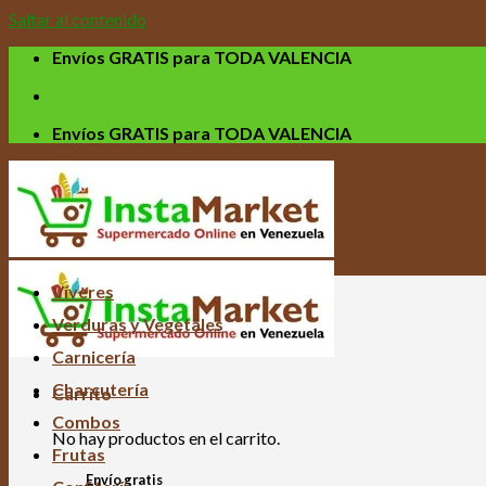
Saltar al contenido
Envíos GRATIS para TODA VALENCIA
Envíos GRATIS para TODA VALENCIA
Víveres
Verduras y Vegetales
Carnicería
Charcutería
Carrito
Combos
No hay productos en el carrito.
Frutas
Envío gratis