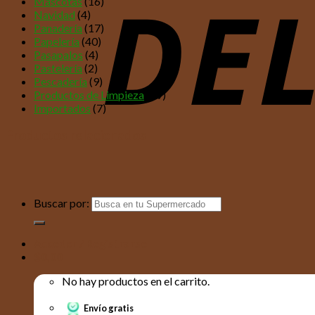
Mascotas
(16)
Navidad
(4)
Panadería
(17)
Papelería
(40)
Pasapalos
(4)
Pastelería
(2)
Pescadería
(9)
Productos de Limpieza
(69)
Importados
(7)
Productos relacionados
Buscar por:
Acceder / Registrarse
$
0,00
No hay productos en el carrito.
Envío gratis