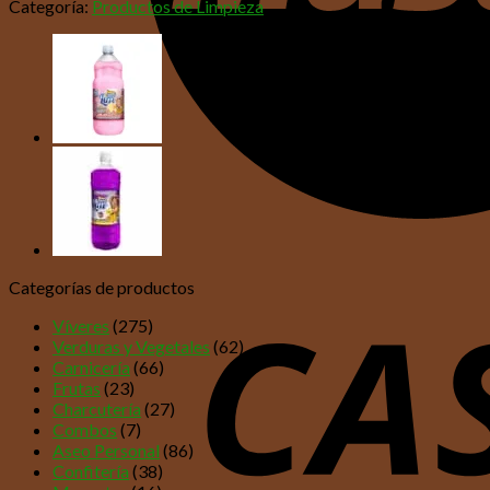
Categoría:
Productos de Limpieza
Categorías de productos
Víveres
(275)
Verduras y Vegetales
(62)
Carnicería
(66)
Frutas
(23)
Charcutería
(27)
Combos
(7)
Aseo Personal
(86)
Confitería
(38)