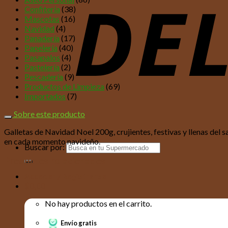
Confitería
(38)
Mascotas
(16)
Navidad
(4)
Panadería
(17)
Papelería
(40)
Pasapalos
(4)
Pastelería
(2)
Pescadería
(9)
Productos de Limpieza
(69)
Importados
(7)
Sobre este producto
Galletas de Navidad Noel 200g, crujientes, festivas y llenas del 
en cada momento navideño.
Buscar por:
Productos relacionados
Acceder / Registrarse
$
0,00
No hay productos en el carrito.
Envío gratis