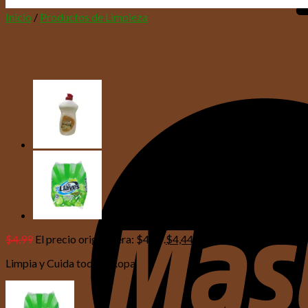
Inicio
/
Productos de Limpieza
Jabón en Polvo Limon Las Llave
$
4,99
El precio original era: $4,99.
$
4,44
El precio actual es: $4,44
Limpia y Cuida toda la Ropa