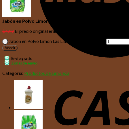
Jabón en Polvo Limon Las Llaves 900 Gr
$
4,99
El precio original era: $4,99.
$
4,44
El precio actual es: $4,44
Jabón en Polvo Limon Las Llaves 900 Gr cantidad
Añadir
Envío gratis
Zonas de envío
Categoría:
Productos de Limpieza