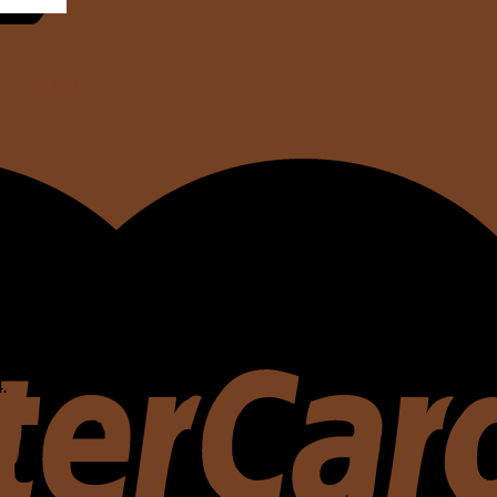
s 900 Gr
.