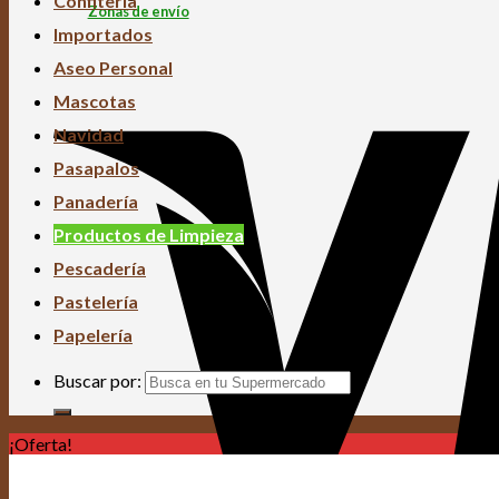
Confitería
Zonas de envío
Importados
Aseo Personal
Mascotas
Navidad
Pasapalos
Panadería
Productos de Limpieza
Pescadería
Pastelería
Papelería
Buscar por:
¡Oferta!