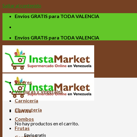
Saltar al contenido
Envíos GRATIS para TODA VALENCIA
Envíos GRATIS para TODA VALENCIA
Víveres
Verduras y Vegetales
Carnicería
Charcutería
Carrito
Combos
No hay productos en el carrito.
Frutas
Envío gratis