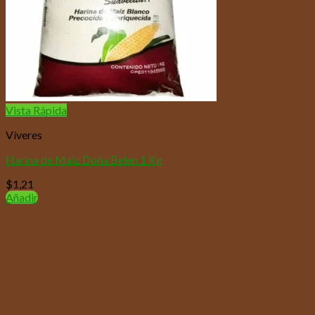
Vista Rápida
Víveres
Harina de Maiz Doña Belen 1 Kg
$
1,21
Añadir