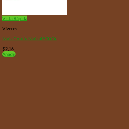
Vista Rápida
Víveres
Maiz Cotufa Maizal 500 Gr
$
2,16
Añadir