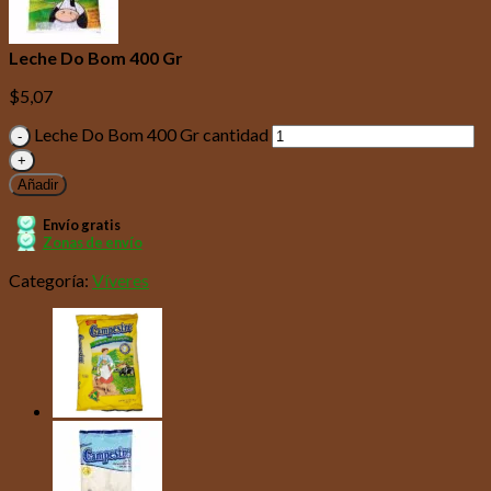
Leche Do Bom 400 Gr
$
5,07
Leche Do Bom 400 Gr cantidad
Añadir
Envío gratis
Zonas de envío
Categoría:
Víveres