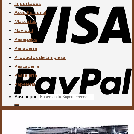
Importados
Aseo Personal
Mascotas
Navidad
Pasapalos
Panadería
Productos de Limpieza
Pescadería
Pastelería
Papelería
Buscar por: