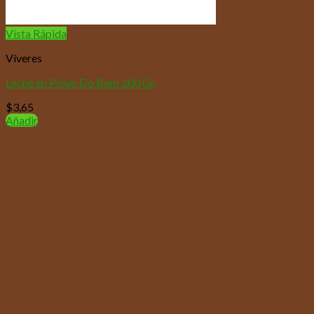
Vista Rápida
Víveres
Leche en Polvo Do Bom 200 Gr.
$
3,65
Añadir