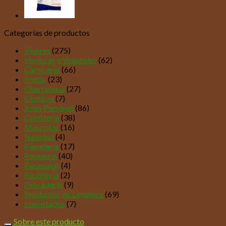
Categorías de productos
Víveres
(275)
Verduras y Vegetales
(62)
Carnicería
(66)
Frutas
(23)
Charcutería
(27)
Combos
(7)
Aseo Personal
(86)
Confitería
(38)
Mascotas
(16)
Navidad
(4)
Panadería
(17)
Papelería
(40)
Pasapalos
(4)
Pastelería
(2)
Pescadería
(9)
Productos de Limpieza
(69)
Importados
(7)
Sobre este producto