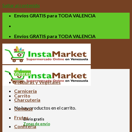
Saltar al contenido
Envíos GRATIS para TODA VALENCIA
Envíos GRATIS para TODA VALENCIA
Víveres
Verduras y Vegetales
Carnicería
Carrito
Charcutería
No hay productos en el carrito.
Combos
Frutas
Envío gratis
Zonas de envío
Confitería