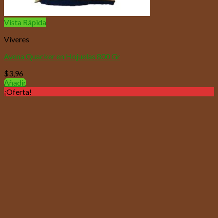
Vista Rápida
Víveres
Avena Quacker en Hojuelas 800 Gr
$
3,96
Añadir
¡Oferta!