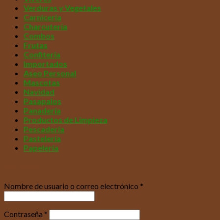
Verduras y Vegetales
Carnicería
Charcutería
Combos
Frutas
Confitería
Importados
Aseo Personal
Mascotas
Navidad
Pasapalos
Panadería
Productos de Limpieza
Pescadería
Pastelería
Papelería
Acceder
Nombre de usuario o correo electrónico
*
Contraseña
*