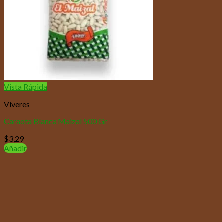
Vista Rápida
Víveres
Caraota Blanca Maizal 500 Gr
$
3,29
Añadir