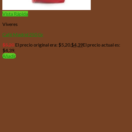
Vista Rápida
Víveres
Café Madrid 250 Gr
$
5,20
El precio original era: $5,20.
$
4,39
El precio actual es:
$4,39.
Añadir