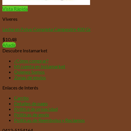
Vista Rápida
Víveres
Leche en Polvo Completa Campestre 400 Gr
$
10,48
Añadir
Descubre Instamarket
¿Cómo comprar?
Mi cuenta en Instamarket
Quienes Somos
Zonas de envíos
Enlaces de Interés
Carrito
Detalles de pago
Política de privacidad
Políticas de envío
Políticas de Reembolso y Reclamos
0412-5154164