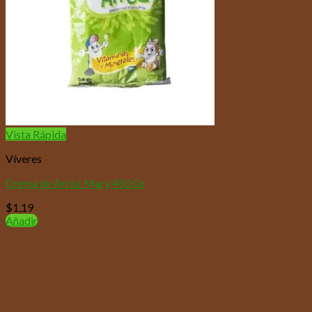
Vista Rápida
Víveres
Crema de Arroz Mary 450 Gr
$
1,19
Añadir