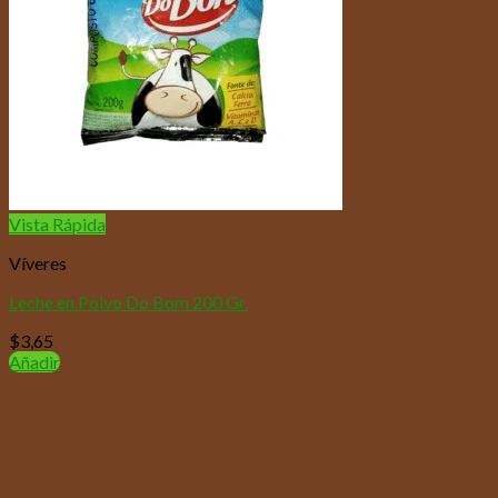
Vista Rápida
Víveres
Leche en Polvo Do Bom 200 Gr.
$
3,65
Añadir