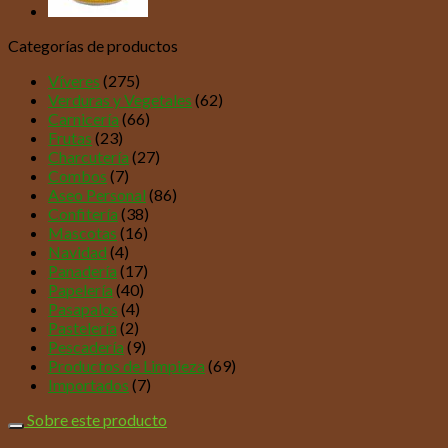
Categorías de productos
Víveres
(275)
Verduras y Vegetales
(62)
Carnicería
(66)
Frutas
(23)
Charcutería
(27)
Combos
(7)
Aseo Personal
(86)
Confitería
(38)
Mascotas
(16)
Navidad
(4)
Panadería
(17)
Papelería
(40)
Pasapalos
(4)
Pastelería
(2)
Pescadería
(9)
Productos de Limpieza
(69)
Importados
(7)
Sobre este producto