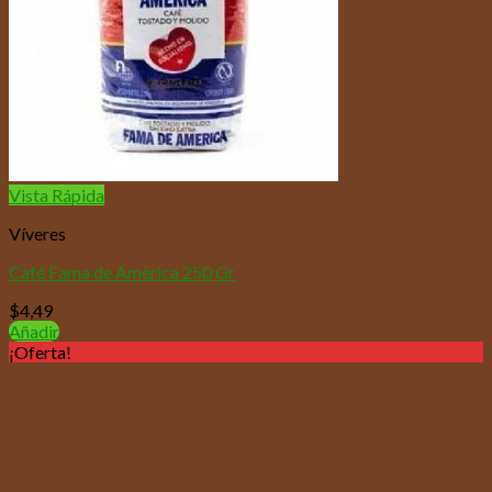
Vista Rápida
Víveres
Café Fama de América 250 Gr
$
4,49
Añadir
¡Oferta!