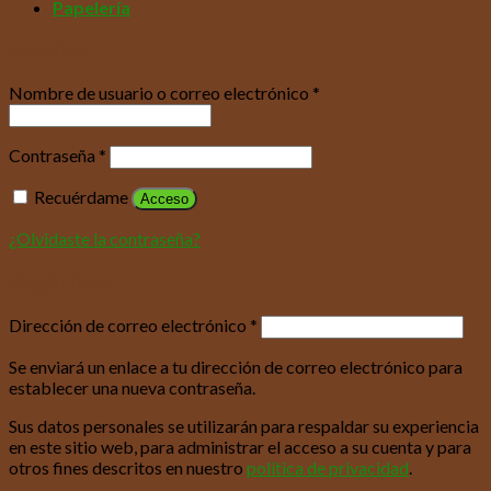
Papelería
Acceder
Nombre de usuario o correo electrónico
*
Contraseña
*
Recuérdame
Acceso
¿Olvidaste la contraseña?
Registrarse
Dirección de correo electrónico
*
Se enviará un enlace a tu dirección de correo electrónico para
establecer una nueva contraseña.
Sus datos personales se utilizarán para respaldar su experiencia
en este sitio web, para administrar el acceso a su cuenta y para
otros fines descritos en nuestro
política de privacidad
.