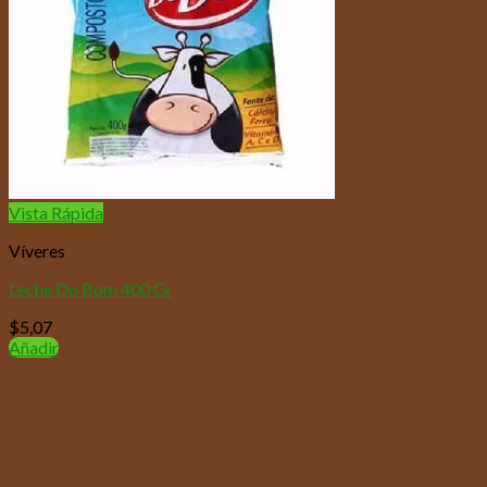
Vista Rápida
Víveres
Leche Do Bom 400 Gr
$
5,07
Añadir