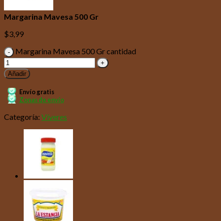
Margarina Mavesa 500 Gr
$
3,99
Margarina Mavesa 500 Gr cantidad
Añadir
Envío gratis
Zonas de envío
Categoría:
Víveres