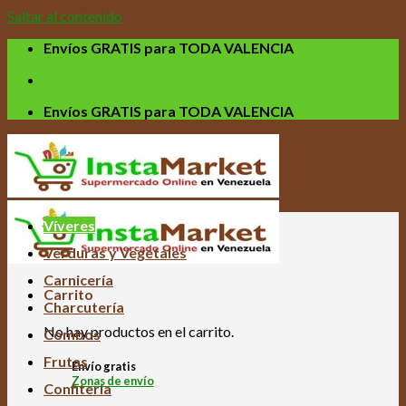
Saltar al contenido
Envíos GRATIS para TODA VALENCIA
Envíos GRATIS para TODA VALENCIA
Víveres
Verduras y Vegetales
Carnicería
Carrito
Charcutería
No hay productos en el carrito.
Combos
Frutas
Envío gratis
Zonas de envío
Confitería