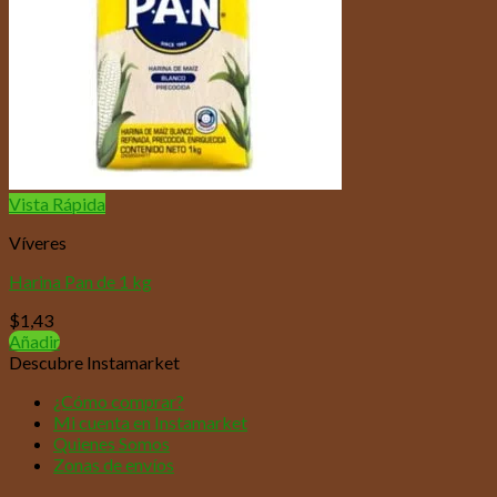
Vista Rápida
Víveres
Harina Pan de 1 kg
$
1,43
Añadir
Descubre Instamarket
¿Cómo comprar?
Mi cuenta en Instamarket
Quienes Somos
Zonas de envíos