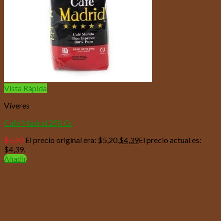
Vista Rápida
Víveres
Café Madrid 250 Gr
$
5,20
El precio original era: $5,20.
$
4,39
El precio actual es:
$4,39.
Añadir