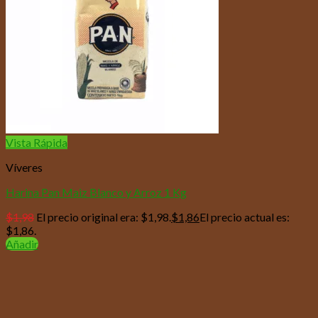
Vista Rápida
Víveres
Harina Pan Maiz Blanco y Arroz 1 Kg
$
1,98
El precio original era: $1,98.
$
1,86
El precio actual es:
$1,86.
Añadir