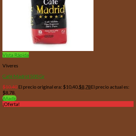
Vista Rápida
Víveres
Cafè Madrid 500 Gr
$
10,40
El precio original era: $10,40.
$
8,78
El precio actual es:
$8,78.
Añadir
¡Oferta!