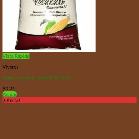
Vista Rápida
Víveres
Harina de Maiz Doña Belen 1 Kg
$
1,21
Añadir
¡Oferta!