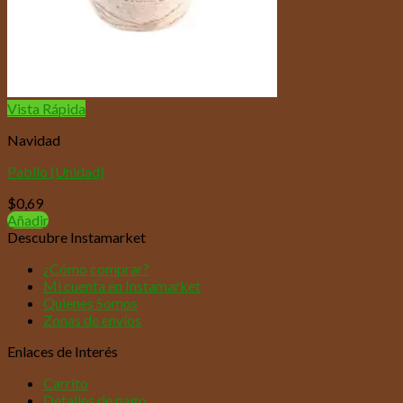
Vista Rápida
Navidad
Pabilo (Unidad)
$
0,69
Añadir
Descubre Instamarket
¿Cómo comprar?
Mi cuenta en Instamarket
Quienes Somos
Zonas de envíos
Enlaces de Interés
Carrito
Detalles de pago