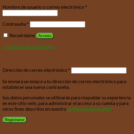
Nombre de usuario o correo electrónico
*
Contraseña
*
Recuérdame
Acceso
¿Olvidaste la contraseña?
Registrarse
Dirección de correo electrónico
*
Se enviará un enlace a tu dirección de correo electrónico para
establecer una nueva contraseña.
Sus datos personales se utilizarán para respaldar su experiencia
en este sitio web, para administrar el acceso a su cuenta y para
otros fines descritos en nuestro
política de privacidad
.
Registrarse