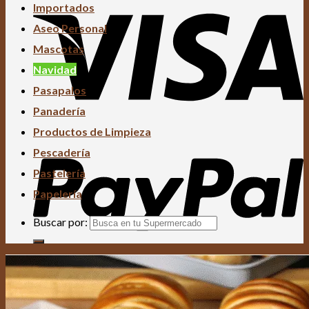
Importados
Aseo Personal
Mascotas
Navidad
Pasapalos
Panadería
Productos de Limpieza
Pescadería
Pastelería
Papelería
Buscar por: