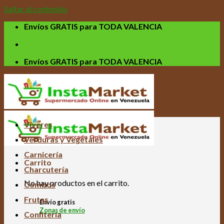
Saltar al contenido
Envíos GRATIS para TODA VALENCIA
Envíos GRATIS para TODA VALENCIA
Víveres
Verduras y Vegetales
Carnicería
Carrito
Charcutería
No hay productos en el carrito.
Combos
Frutas
Envío gratis
Zonas de envío
Confitería