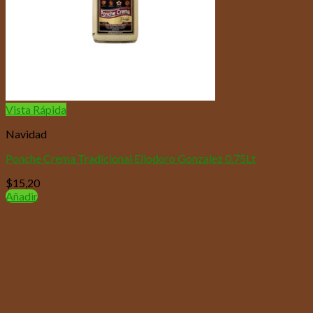
Vista Rápida
Navidad
Ponche Crema Tradicional Eliodoro Gonzalez 0.75Lt
$
15,20
Añadir