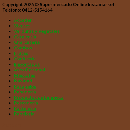
Copyright 2026 ©
Supermercado Online Instamarket
Teléfono: 0412-5154164
Acceder
Víveres
Verduras y Vegetales
Carnicería
Charcutería
Combos
Frutas
Confitería
Importados
Aseo Personal
Mascotas
Navidad
Pasapalos
Panadería
Productos de Limpieza
Pescadería
Pastelería
Papelería
Acceder