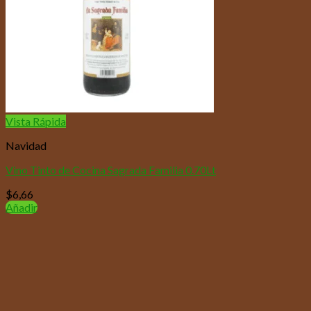
Vista Rápida
Navidad
Vino Tinto de Cocina Sagrada Familia 0.70Lt
$
6,66
Añadir