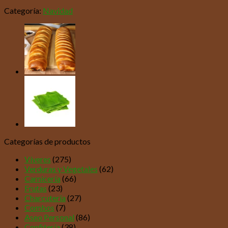
Categoría:
Navidad
Categorías de productos
Víveres
(275)
Verduras y Vegetales
(62)
Carnicería
(66)
Frutas
(23)
Charcutería
(27)
Combos
(7)
Aseo Personal
(86)
Confitería
(38)