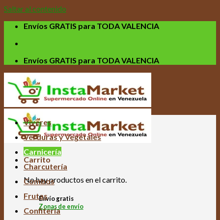
Saltar al contenido
Envíos GRATIS para TODA VALENCIA
Envíos GRATIS para TODA VALENCIA
Víveres
Verduras y Vegetales
Carnicería
Carrito
Charcutería
No hay productos en el carrito.
Combos
Frutas
Envío gratis
Zonas de envío
Confitería