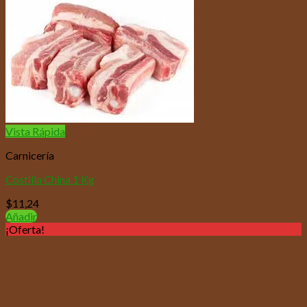
Vista Rápida
Carnicería
Costilla China 1 Kg
$
11,24
Añadir
¡Oferta!