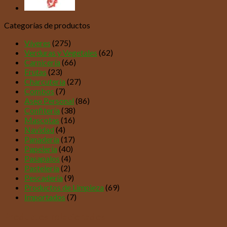
Categorías de productos
Víveres
(275)
Verduras y Vegetales
(62)
Carnicería
(66)
Frutas
(23)
Charcutería
(27)
Combos
(7)
Aseo Personal
(86)
Confitería
(38)
Mascotas
(16)
Navidad
(4)
Panadería
(17)
Papelería
(40)
Pasapalos
(4)
Pastelería
(2)
Pescadería
(9)
Productos de Limpieza
(69)
Importados
(7)
Productos relacionados