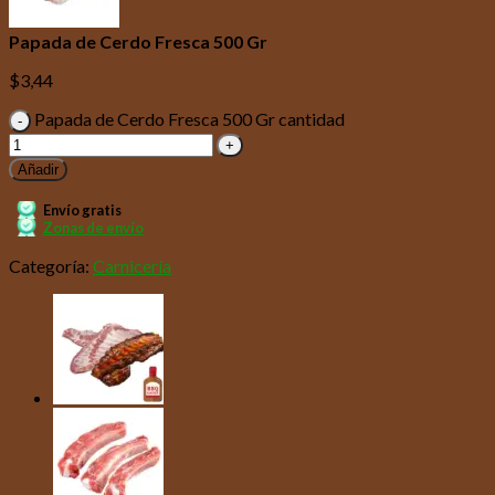
Papada de Cerdo Fresca 500 Gr
$
3,44
Papada de Cerdo Fresca 500 Gr cantidad
Añadir
Envío gratis
Zonas de envío
Categoría:
Carnicería