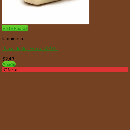
Vista Rápida
Carnicería
Panza de Res Entera 500 Gr.
$
2,43
Añadir
¡Oferta!