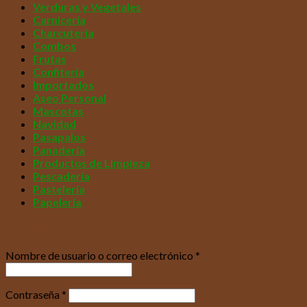
Verduras y Vegetales
Carnicería
Charcutería
Combos
Frutas
Confitería
Importados
Aseo Personal
Mascotas
Navidad
Pasapalos
Panadería
Productos de Limpieza
Pescadería
Pastelería
Papelería
Acceder
Nombre de usuario o correo electrónico
*
Contraseña
*