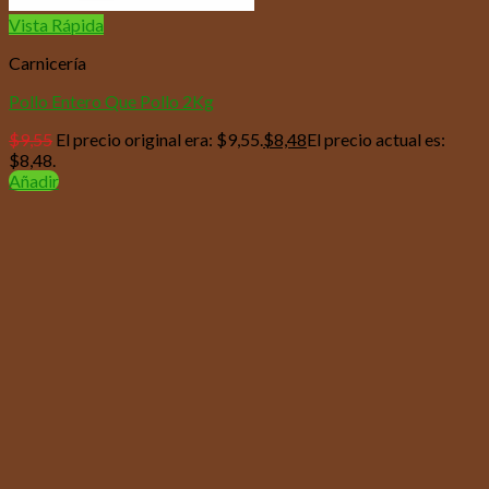
Vista Rápida
Carnicería
Pollo Entero Que Pollo 2Kg
$
9,55
El precio original era: $9,55.
$
8,48
El precio actual es:
$8,48.
Añadir