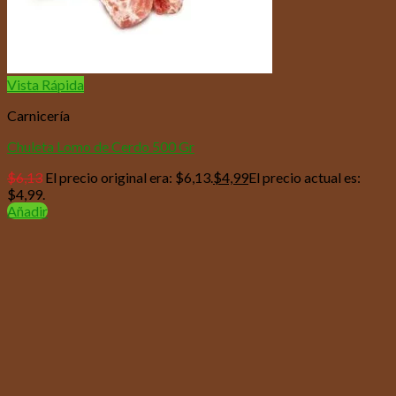
Vista Rápida
Carnicería
Chuleta Lomo de Cerdo 500 Gr
$
6,13
El precio original era: $6,13.
$
4,99
El precio actual es:
$4,99.
Añadir