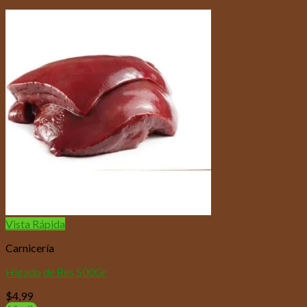
Vista Rápida
Carnicería
Hígado de Res 500Gr
$
4,99