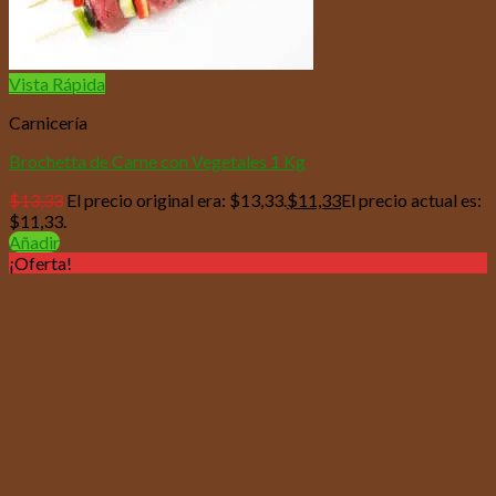
Vista Rápida
Carnicería
Brochetta de Carne con Vegetales 1 Kg
$
13,33
El precio original era: $13,33.
$
11,33
El precio actual es:
$11,33.
Añadir
¡Oferta!