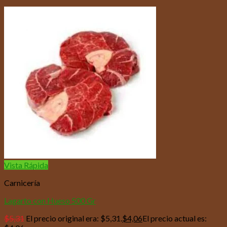
Vista Rápida
Carnicería
Lagarto con Hueso 500 Gr
$
5,31
El precio original era: $5,31.
$
4,06
El precio actual es: