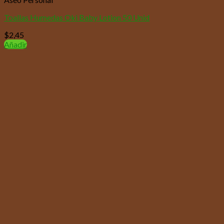
Toallas Humedas Oki Baby Lotion 50 Unid
$
2,45
Añadir