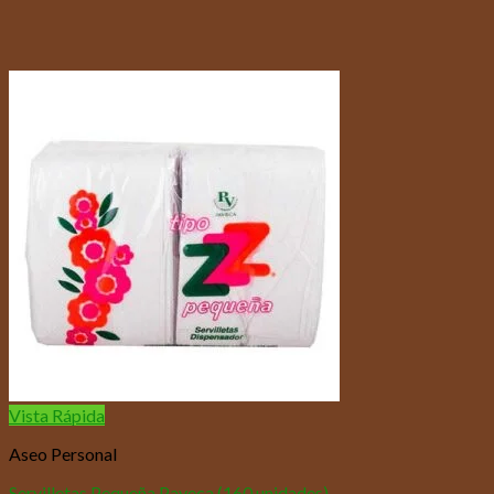
Vista Rápida
Aseo Personal
Servilletas Pequeña Paveca (160 unidades)