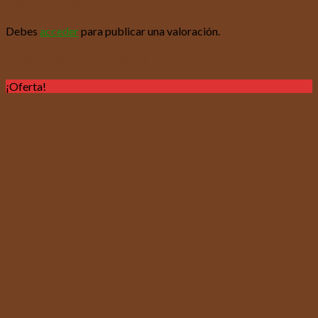
Ecology 150 Hojas (4 Unidades)”
Debes
acceder
para publicar una valoración.
Productos relacionados
¡Oferta!