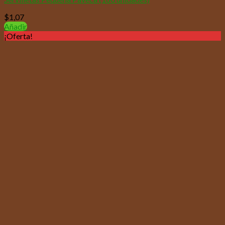
$
1,07
Añadir
¡Oferta!