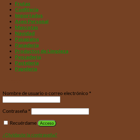
Frutas
Confitería
Importados
Aseo Personal
Mascotas
Navidad
Pasapalos
Panadería
Productos de Limpieza
Pescadería
Pastelería
Papelería
Acceder
Nombre de usuario o correo electrónico
*
Contraseña
*
Recuérdame
Acceso
¿Olvidaste la contraseña?