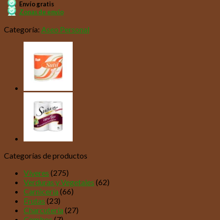
Envío gratis
Zonas de envío
Categoría:
Aseo Personal
Categorías de productos
Víveres
(275)
Verduras y Vegetales
(62)
Carnicería
(66)
Frutas
(23)
Charcutería
(27)
Combos
(7)