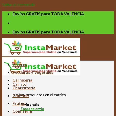
Saltar al contenido
Envíos GRATIS para TODA VALENCIA
Envíos GRATIS para TODA VALENCIA
Víveres
Verduras y Vegetales
Carnicería
Carrito
Charcutería
No hay productos en el carrito.
Combos
Frutas
Envío gratis
Zonas de envío
Confitería