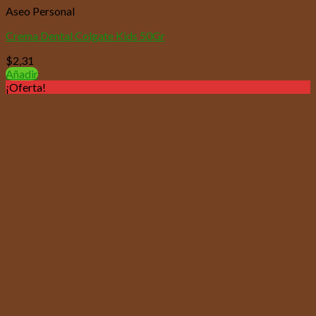
Aseo Personal
Crema Dental Colgate Kids 50Gr
$
2,31
Añadir
¡Oferta!