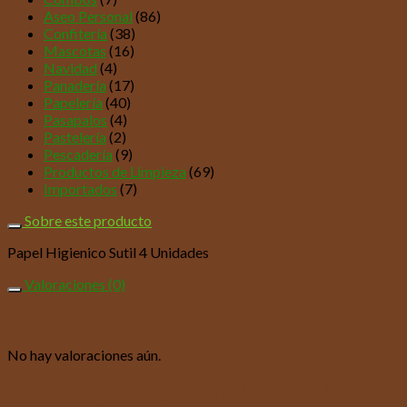
Aseo Personal
(86)
Confitería
(38)
Mascotas
(16)
Navidad
(4)
Panadería
(17)
Papelería
(40)
Pasapalos
(4)
Pastelería
(2)
Pescadería
(9)
Productos de Limpieza
(69)
Importados
(7)
Sobre este producto
Papel Higienico Sutil 4 Unidades
Valoraciones (0)
Valoraciones
No hay valoraciones aún.
Sé el primero en valorar “Papel Higienico Sutil