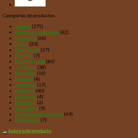
Categorías de productos
Víveres
(275)
Verduras y Vegetales
(62)
Carnicería
(66)
Frutas
(23)
Charcutería
(27)
Combos
(7)
Aseo Personal
(86)
Confitería
(38)
Mascotas
(16)
Navidad
(4)
Panadería
(17)
Papelería
(40)
Pasapalos
(4)
Pastelería
(2)
Pescadería
(9)
Productos de Limpieza
(69)
Importados
(7)
Sobre este producto