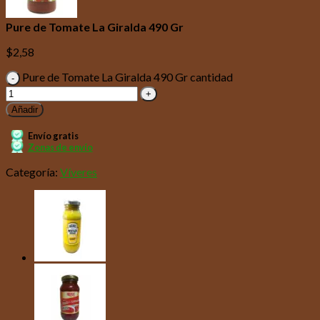
Pure de Tomate La Giralda 490 Gr
$
2,58
Pure de Tomate La Giralda 490 Gr cantidad
Añadir
Envío gratis
Zonas de envío
Categoría:
Víveres