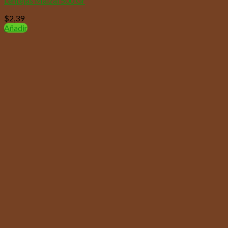
Lentejas Maizal 500 Gr
$
2,39
Añadir