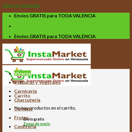
Saltar al contenido
Envíos GRATIS para TODA VALENCIA
Envíos GRATIS para TODA VALENCIA
Víveres
Verduras y Vegetales
Carnicería
Carrito
Charcutería
No hay productos en el carrito.
Combos
Frutas
Envío gratis
Zonas de envío
Confitería