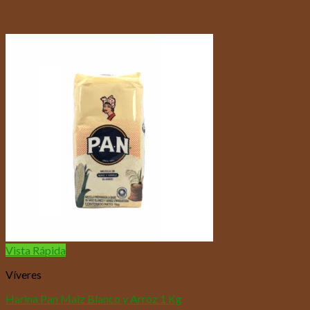
Vista Rápida
Víveres
Harina Pan Maiz Blanco y Arroz 1 Kg