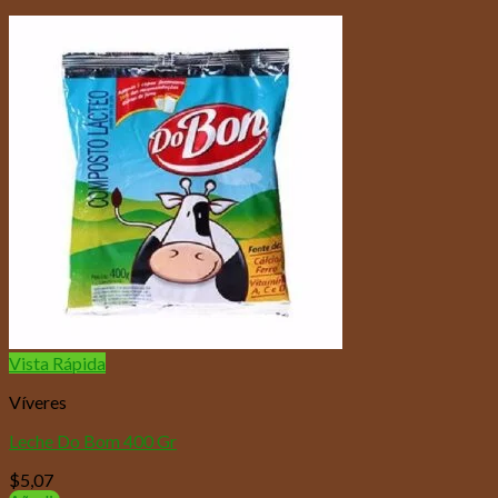
Vista Rápida
Víveres
Leche Do Bom 400 Gr
$
5,07