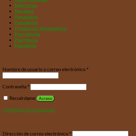
Mascotas
Navidad
Pasapalos
Panadería
Productos de Limpieza
Pescadería
Pastelería
Papelería
Acceder
Nombre de usuario o correo electrónico
*
Contraseña
*
Recuérdame
Acceso
¿Olvidaste la contraseña?
Registrarse
Dirección de correo electrónico
*