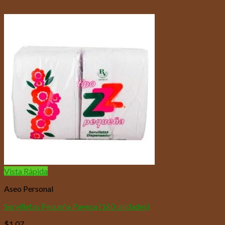
Vista Rápida
Aseo Personal
Servilletas Pequeña Paveca (160 unidades)
$
1,07