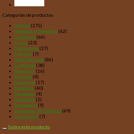
Categorías de productos
Víveres
(275)
Verduras y Vegetales
(62)
Carnicería
(66)
Frutas
(23)
Charcutería
(27)
Combos
(7)
Aseo Personal
(86)
Confitería
(38)
Mascotas
(16)
Navidad
(4)
Panadería
(17)
Papelería
(40)
Pasapalos
(4)
Pastelería
(2)
Pescadería
(9)
Productos de Limpieza
(69)
Importados
(7)
Sobre este producto