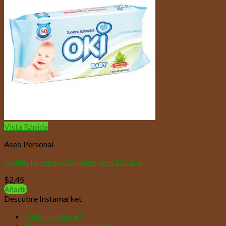
Vista Rápida
Aseo Personal
Toallas Humedas Oki Aloe Vera 50 Unid
$
2,45
Añadir
Descubre Instamarket
¿Cómo comprar?
Mi cuenta en Instamarket