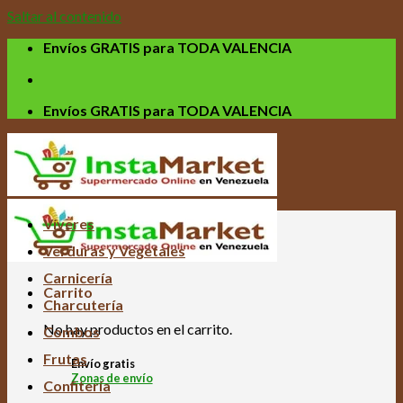
Saltar al contenido
Envíos GRATIS para TODA VALENCIA
Envíos GRATIS para TODA VALENCIA
Víveres
Verduras y Vegetales
Carnicería
Carrito
Charcutería
No hay productos en el carrito.
Combos
Frutas
Envío gratis
Zonas de envío
Confitería