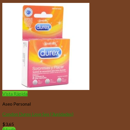
Vista Rápida
Aseo Personal
Condon Durex Love Sex (3unidades)
$
3,65
Añadir