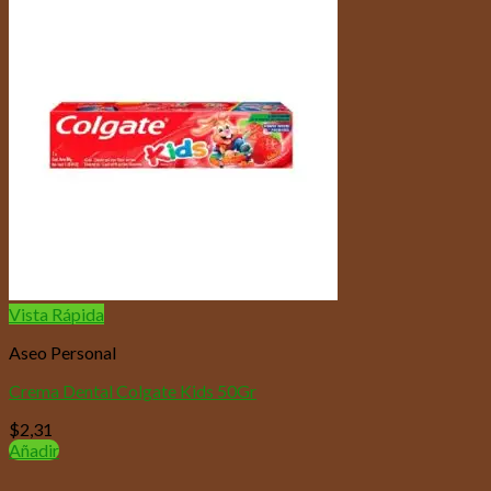
Vista Rápida
Aseo Personal
Crema Dental Colgate Kids 50Gr
$
2,31
Añadir