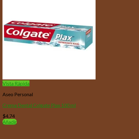
Vista Rápida
Aseo Personal
Crema Dental Colgate Plax 100 ml
$
4,74
Añadir