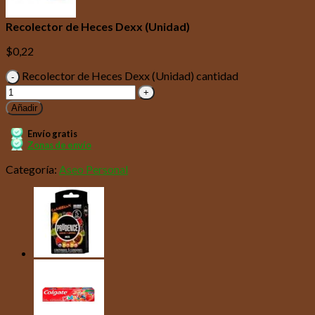
Recolector de Heces Dexx (Unidad)
$
0,22
Recolector de Heces Dexx (Unidad) cantidad
Añadir
Envío gratis
Zonas de envío
Categoría:
Aseo Personal