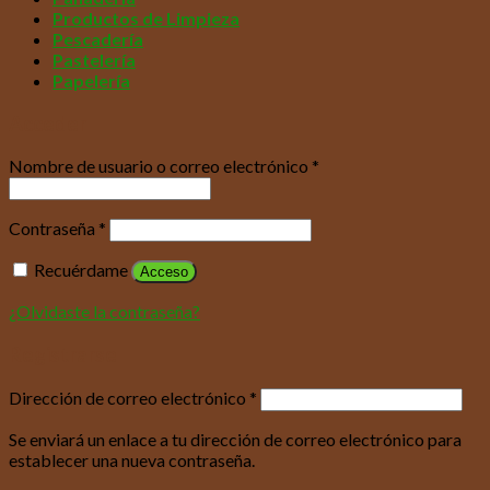
Productos de Limpieza
Pescadería
Pastelería
Papelería
Acceder
Nombre de usuario o correo electrónico
*
Contraseña
*
Recuérdame
Acceso
¿Olvidaste la contraseña?
Registrarse
Dirección de correo electrónico
*
Se enviará un enlace a tu dirección de correo electrónico para
establecer una nueva contraseña.