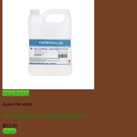
Vista Rápida
Aseo Personal
Alcohol Antiséptico Farmasalud (Galón)
$
22,50
Añadir