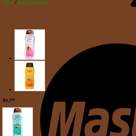
Inicio
/
Aseo Personal
Shampoo Hidratación y Brillo 
$
6,99