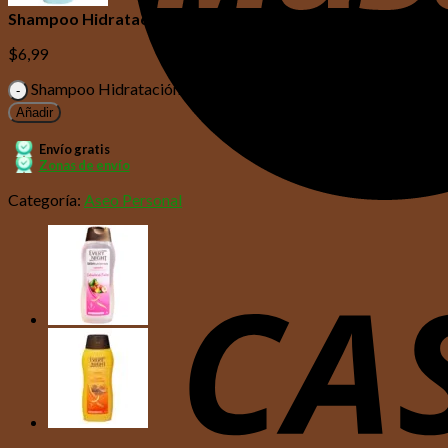
Shampoo Hidratación y Brillo Coco Bio Nutrientes Every Ni
$
6,99
Shampoo Hidratación y Brillo Coco Bio Nutrientes Every Ni
Añadir
Envío gratis
Zonas de envío
Categoría:
Aseo Personal