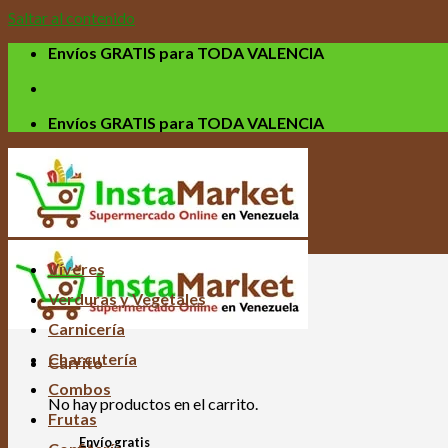
Saltar al contenido
Envíos GRATIS para TODA VALENCIA
Envíos GRATIS para TODA VALENCIA
Víveres
Verduras y Vegetales
Carnicería
Charcutería
Carrito
Combos
No hay productos en el carrito.
Frutas
Envío gratis