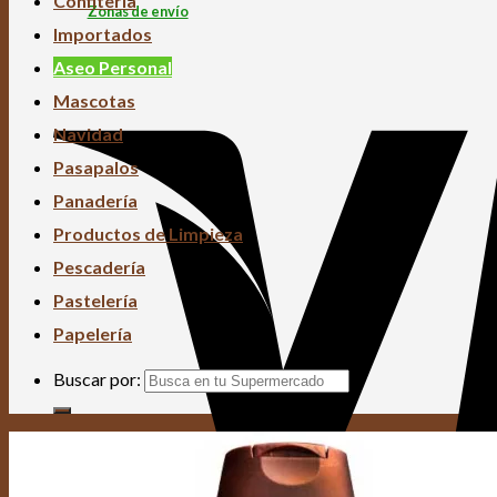
Confitería
Zonas de envío
Importados
Aseo Personal
Mascotas
Navidad
Pasapalos
Panadería
Productos de Limpieza
Pescadería
Pastelería
Papelería
Buscar por: