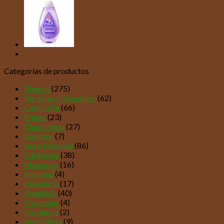
Categorías de productos
Víveres
(275)
Verduras y Vegetales
(62)
Carnicería
(66)
Frutas
(23)
Charcutería
(27)
Combos
(7)
Aseo Personal
(86)
Confitería
(38)
Mascotas
(16)
Navidad
(4)
Panadería
(17)
Papelería
(40)
Pasapalos
(4)
Pastelería
(2)
Pescadería
(9)