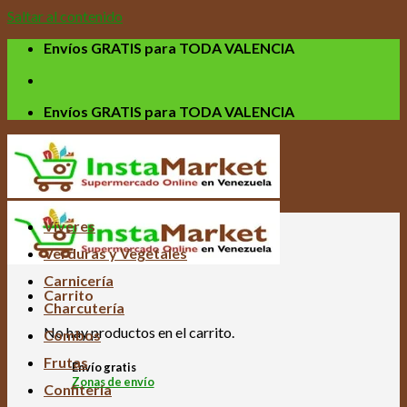
Saltar al contenido
Envíos GRATIS para TODA VALENCIA
Envíos GRATIS para TODA VALENCIA
Víveres
Verduras y Vegetales
Carnicería
Carrito
Charcutería
No hay productos en el carrito.
Combos
Frutas
Envío gratis
Zonas de envío
Confitería