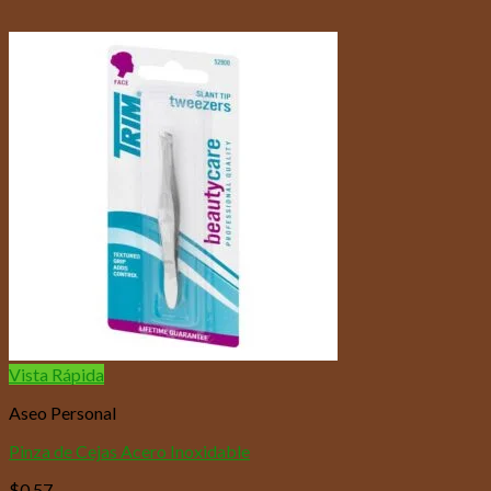
Vista Rápida
Aseo Personal
Pinza de Cejas Acero Inoxidable
$
0,57