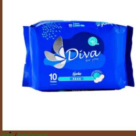
Buscar por:
Acceder / Registrarse
$
0,00
Inicio
/
Aseo Personal