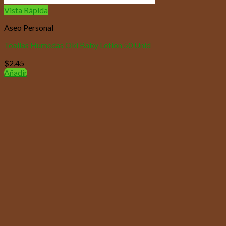
Vista Rápida
Aseo Personal
Toallas Humedas Oki Baby Lotion 50 Unid
$
2,45
Añadir