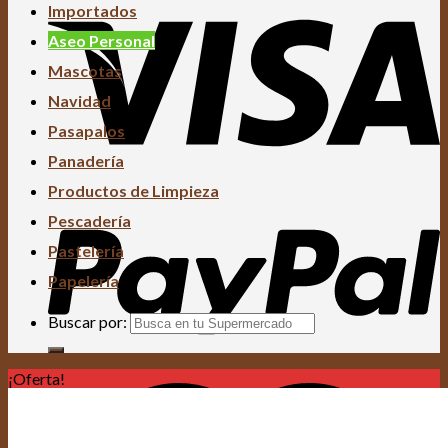
Importados
Aseo Personal
Mascotas
Navidad
Pasapalos
Panadería
Productos de Limpieza
Pescadería
Pastelería
Papelería
Buscar por:
¡Oferta!