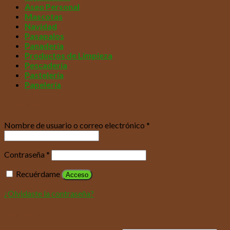
Aseo Personal
Mascotas
Navidad
Pasapalos
Panadería
Productos de Limpieza
Pescadería
Pastelería
Papelería
Acceder
Nombre de usuario o correo electrónico
*
Contraseña
*
Recuérdame
Acceso
¿Olvidaste la contraseña?
Registrarse