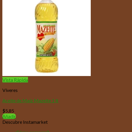
Vista Rápida
Víveres
Aceite de Maíz Mazeite 1 lt
$
5,85
Añadir
Descubre Instamarket