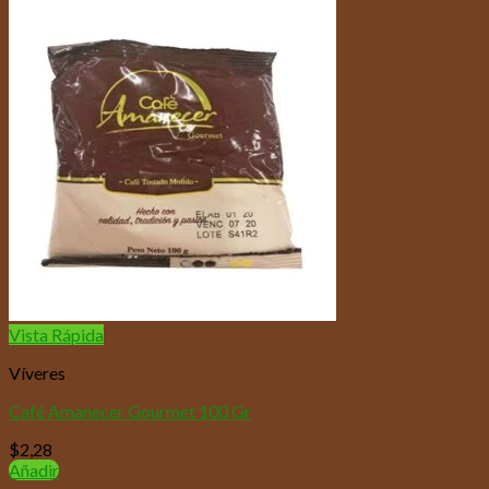
Vista Rápida
Víveres
Café Amanecer Gourmet 100 Gr
$
2,28
Añadir