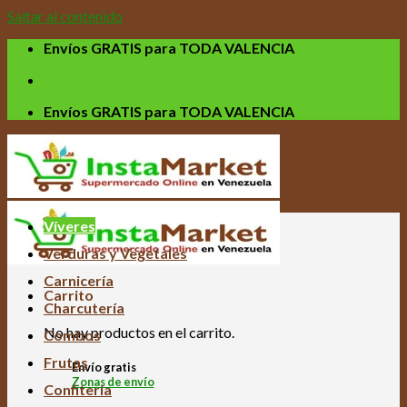
Saltar al contenido
Envíos GRATIS para TODA VALENCIA
Envíos GRATIS para TODA VALENCIA
Víveres
Verduras y Vegetales
Carnicería
Carrito
Charcutería
No hay productos en el carrito.
Combos
Frutas
Envío gratis
Zonas de envío
Confitería