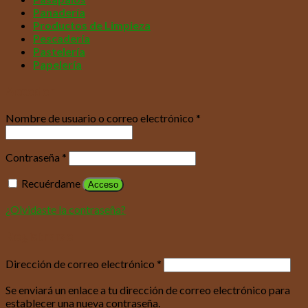
Panadería
Productos de Limpieza
Pescadería
Pastelería
Papelería
Acceder
Nombre de usuario o correo electrónico
*
Contraseña
*
Recuérdame
Acceso
¿Olvidaste la contraseña?
Registrarse
Dirección de correo electrónico
*
Se enviará un enlace a tu dirección de correo electrónico para
establecer una nueva contraseña.