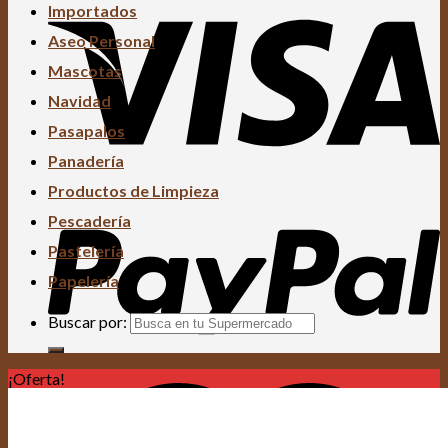
Importados
Aseo Personal
Mascotas
Navidad
Pasapalos
Panadería
Productos de Limpieza
Pescadería
Pastelería
Papelería
Buscar por:
¡Oferta!