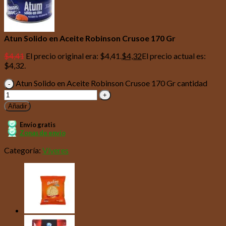
Atun Solido en Aceite Robinson Crusoe 170 Gr
$
4,41
El precio original era: $4,41.
$
4,32
El precio actual es:
$4,32.
Atun Solido en Aceite Robinson Crusoe 170 Gr cantidad
Añadir
Envío gratis
Zonas de envío
Categoría:
Víveres