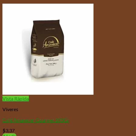
Vista Rápida
Víveres
Café Amanecer Gourmet 200Gr
$
3,37