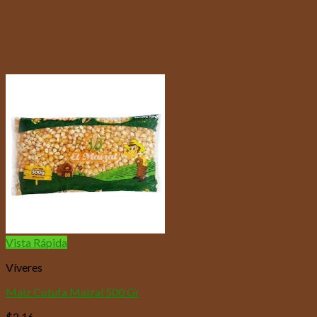
Vista Rápida
Víveres
Maiz Cotufa Maizal 500 Gr
$
2,16