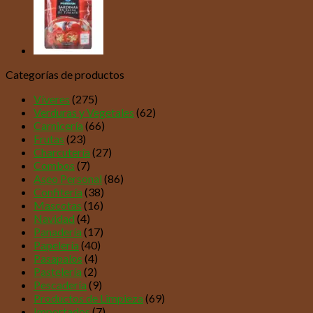
Categorías de productos
Víveres
(275)
Verduras y Vegetales
(62)
Carnicería
(66)
Frutas
(23)
Charcutería
(27)
Combos
(7)
Aseo Personal
(86)
Confitería
(38)
Mascotas
(16)
Navidad
(4)
Panadería
(17)
Papelería
(40)
Pasapalos
(4)
Pastelería
(2)
Pescadería
(9)
Productos de Limpieza
(69)
Importados
(7)