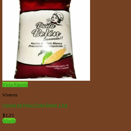
Vista Rápida
Víveres
Harina de Maiz Doña Belen 1 Kg
$
1,21
Añadir