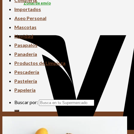
Confitería
Zonas de envío
Importados
Aseo Personal
Mascotas
Navidad
Pasapalos
Panadería
Productos de Limpieza
Pescadería
Pastelería
Papelería
Buscar por: