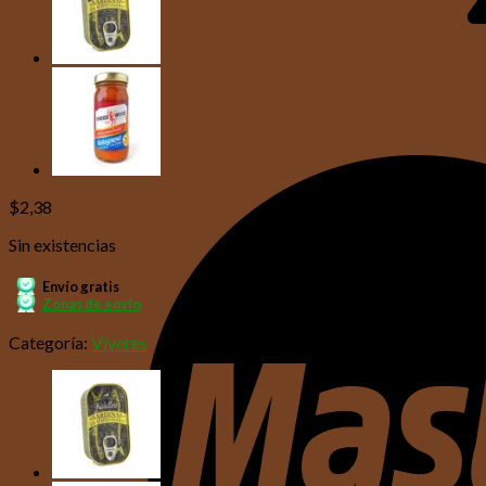
$
2,38
Sin existencias
Envío gratis
Zonas de envío
Categoría:
Víveres