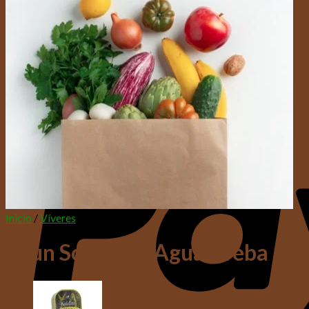
Inicio
/
Víveres
Atun Solido En Agua Eveba 170