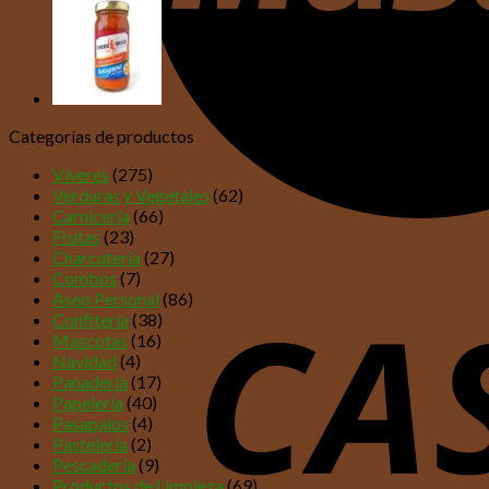
Categorías de productos
Víveres
(275)
Verduras y Vegetales
(62)
Carnicería
(66)
Frutas
(23)
Charcutería
(27)
Combos
(7)
Aseo Personal
(86)
Confitería
(38)
Mascotas
(16)
Navidad
(4)
Panadería
(17)
Papelería
(40)
Pasapalos
(4)
Pastelería
(2)
Pescadería
(9)
Productos de Limpieza
(69)