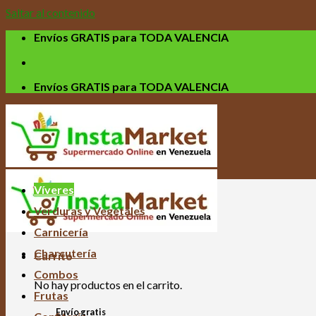
Saltar al contenido
Envíos GRATIS para TODA VALENCIA
Envíos GRATIS para TODA VALENCIA
Víveres
Verduras y Vegetales
Carnicería
Charcutería
Carrito
Combos
No hay productos en el carrito.
Frutas
Envío gratis