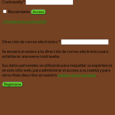
Contraseña
*
Recuérdame
Acceso
¿Olvidaste la contraseña?
Registrarse
Dirección de correo electrónico
*
Se enviará un enlace a tu dirección de correo electrónico para
establecer una nueva contraseña.
Sus datos personales se utilizarán para respaldar su experiencia
en este sitio web, para administrar el acceso a su cuenta y para
otros fines descritos en nuestro
política de privacidad
.
Registrarse