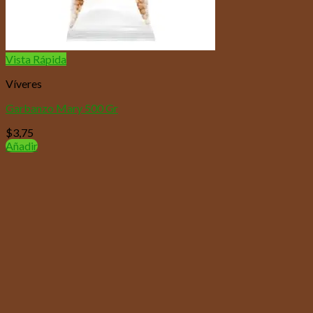
Vista Rápida
Víveres
Garbanzo Mary 500 Gr
$
3,75
Añadir