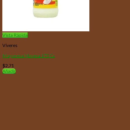
Vista Rápida
Víveres
Mayonesa Mavesa 175 Gr
$
2,71
Añadir