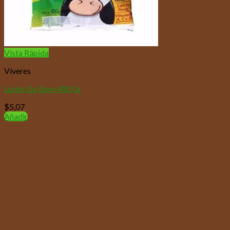
Vista Rápida
Víveres
Leche Do Bom 400 Gr
$
5,07
Añadir