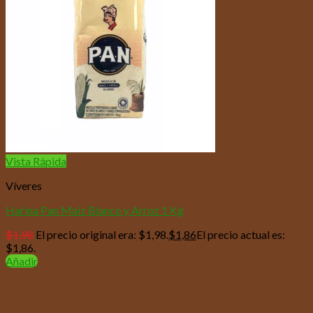
Vista Rápida
Víveres
Harina Pan Maiz Blanco y Arroz 1 Kg
$
1,98
El precio original era: $1,98.
$
1,86
El precio actual es:
$1,86.
Añadir