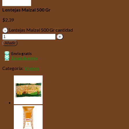
Lentejas Maizal 500 Gr
$
2,39
Lentejas Maizal 500 Gr cantidad
Añadir
Envío gratis
Zonas de envío
Categoría:
Víveres