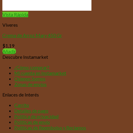
Vista Rápida
Víveres
Crema de Arroz Mary 450 Gr
$
1,19
Añadir
Descubre Instamarket
¿Cómo comprar?
Mi cuenta en Instamarket
Quienes Somos
Zonas de envíos
Enlaces de Interés
Carrito
Detalles de pago
Política de privacidad
Políticas de envío
Políticas de Reembolso y Reclamos