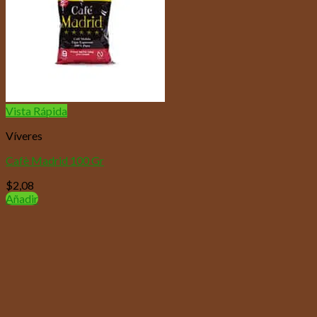
Vista Rápida
Víveres
Cafè Madrid 100 Gr
$
2,08
Añadir