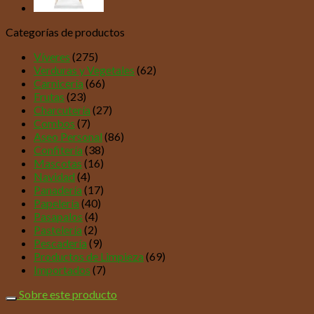
Categorías de productos
Víveres
(275)
Verduras y Vegetales
(62)
Carnicería
(66)
Frutas
(23)
Charcutería
(27)
Combos
(7)
Aseo Personal
(86)
Confitería
(38)
Mascotas
(16)
Navidad
(4)
Panadería
(17)
Papelería
(40)
Pasapalos
(4)
Pastelería
(2)
Pescadería
(9)
Productos de Limpieza
(69)
Importados
(7)
Sobre este producto