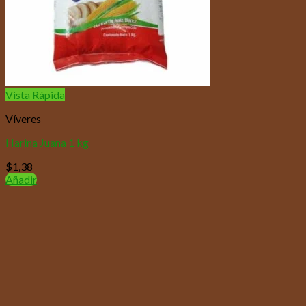
Vista Rápida
Víveres
Harina Juana 1 kg
$
1,38
Añadir