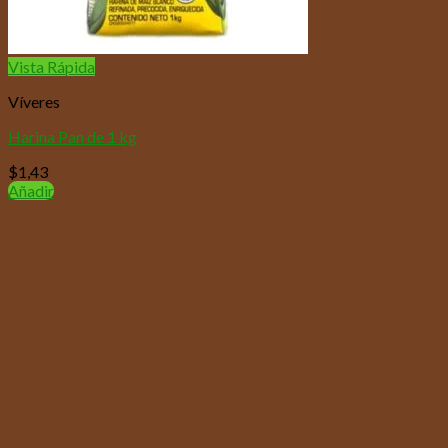
Vista Rápida
Víveres
Harina Pan de 1 kg
$
1,43
Añadir