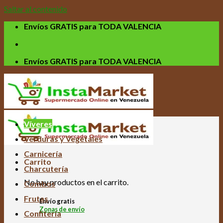
Saltar al contenido
Envíos GRATIS para TODA VALENCIA
Envíos GRATIS para TODA VALENCIA
Víveres
Verduras y Vegetales
Carnicería
Carrito
Charcutería
No hay productos en el carrito.
Combos
Frutas
Envío gratis
Zonas de envío
Confitería