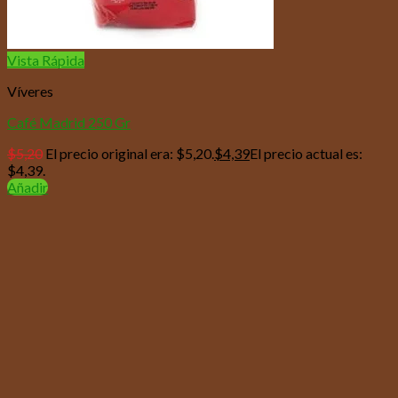
Vista Rápida
Víveres
Café Madrid 250 Gr
$
5,20
El precio original era: $5,20.
$
4,39
El precio actual es:
$4,39.
Añadir