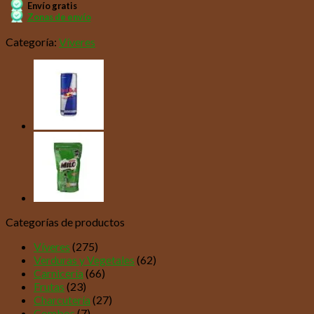
Envío gratis
Zonas de envío
Categoría:
Víveres
Categorías de productos
Víveres
(275)
Verduras y Vegetales
(62)
Carnicería
(66)
Frutas
(23)
Charcutería
(27)
Combos
(7)