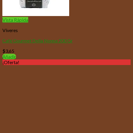
Vista Rápida
Víveres
Café Gourmet Della Nonna 200 Gr
$
3,65
Añadir
¡Oferta!