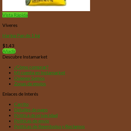
Vista Rápida
Víveres
Harina Pan de 1 kg
$
1,43
Añadir
Descubre Instamarket
¿Cómo comprar?
Mi cuenta en Instamarket
Quienes Somos
Zonas de envíos
Enlaces de Interés
Carrito
Detalles de pago
Política de privacidad
Políticas de envío
Políticas de Reembolso y Reclamos