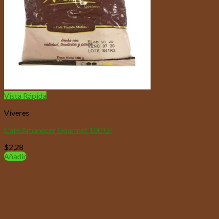
Vista Rápida
Víveres
Café Amanecer Gourmet 100 Gr
$
2,28
Añadir