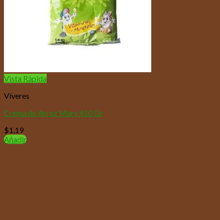
Vista Rápida
Víveres
Crema de Arroz Mary 450 Gr
$
1,19
Añadir