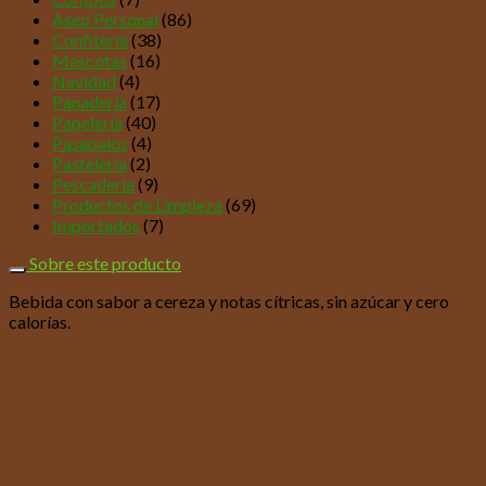
Aseo Personal
(86)
Confitería
(38)
Mascotas
(16)
Navidad
(4)
Panadería
(17)
Papelería
(40)
Pasapalos
(4)
Pastelería
(2)
Pescadería
(9)
Productos de Limpieza
(69)
Importados
(7)
Sobre este producto
Bebida con sabor a cereza y notas cítricas, sin azúcar y cero
calorías.
Productos relacionados