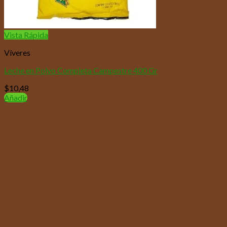
Vista Rápida
Víveres
Leche en Polvo Completa Campestre 400 Gr
$
10,48
Añadir