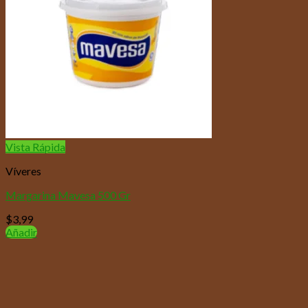
Vista Rápida
Víveres
Margarina Mavesa 500 Gr
$
3,99
Añadir