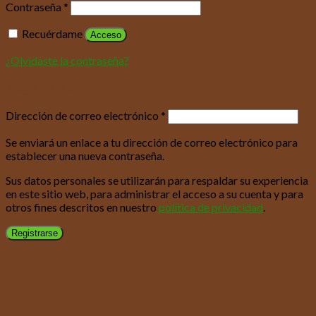
Contraseña
*
Recuérdame
Acceso
¿Olvidaste la contraseña?
Registrarse
Dirección de correo electrónico
*
Se enviará un enlace a tu dirección de correo electrónico para
establecer una nueva contraseña.
Sus datos personales se utilizarán para respaldar su experiencia
en este sitio web, para administrar el acceso a su cuenta y para
otros fines descritos en nuestro
política de privacidad
.
Registrarse