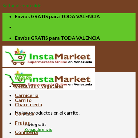
Saltar al contenido
Envíos GRATIS para TODA VALENCIA
Envíos GRATIS para TODA VALENCIA
Víveres
Verduras y Vegetales
Carnicería
Carrito
Charcutería
No hay productos en el carrito.
Combos
Frutas
Envío gratis
Zonas de envío
Confitería