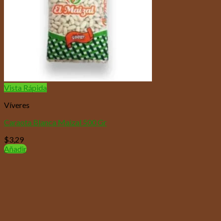
Vista Rápida
Víveres
Caraota Blanca Maizal 500 Gr
$
3,29
Añadir