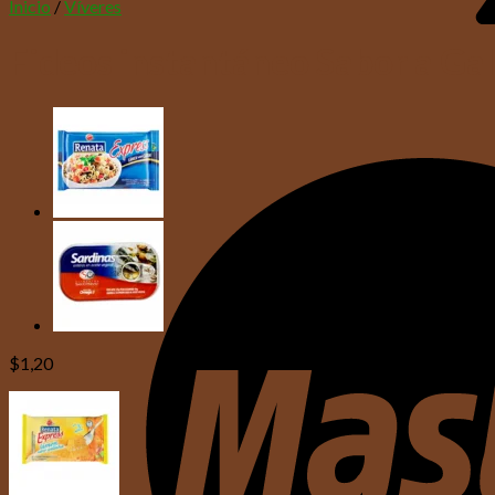
Inicio
/
Víveres
Fideos instantáneo Sabor a Gal
$
1,20