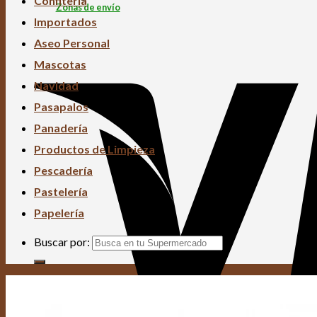
Confitería
Zonas de envío
Importados
Aseo Personal
Mascotas
Navidad
Pasapalos
Panadería
Productos de Limpieza
Pescadería
Pastelería
Papelería
Buscar por: