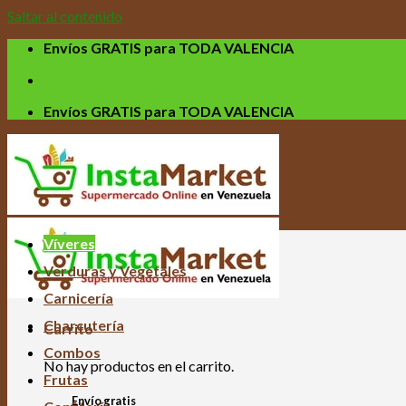
Saltar al contenido
Envíos GRATIS para TODA VALENCIA
Envíos GRATIS para TODA VALENCIA
Víveres
Verduras y Vegetales
Carnicería
Charcutería
Carrito
Combos
No hay productos en el carrito.
Frutas
Envío gratis