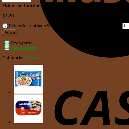
Fideos instantáneo Sabor a Gallina Renata 80 Gr
$
1,20
Fideos instantáneo Sabor a Gallina Renata 80 Gr cantidad
Añadir
Envío gratis
Zonas de envío
Categoría:
Víveres