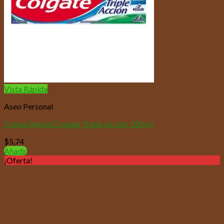
Vista Rápida
Aseo Personal
Crema Dental Colgate Triple Acción 100 ml
$
5,74
Añadir
¡Oferta!