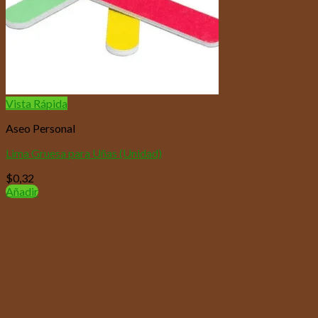
Vista Rápida
Aseo Personal
Lima Gruesa para Uñas (Unidad)
$
0,32
Añadir