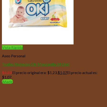
Vista Rápida
Aseo Personal
Toallas Humedas Oki Manzanilla 24 Unid
$
1,23
El precio original era: $1,23.
$
1,07
El precio actual es:
$1,07.
Añadir