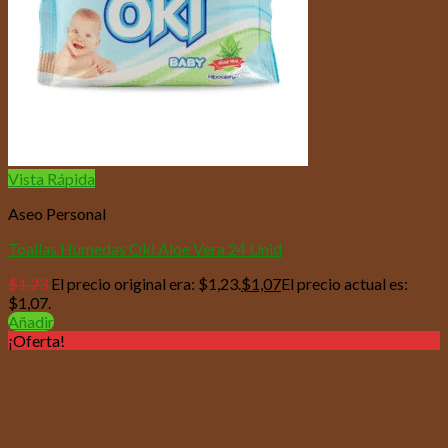
Vista Rápida
Aseo Personal
Toallas Humedas Oki Aloe Vera 24 Unid
$
1,23
El precio original era: $1,23.
$
1,07
El precio actual es:
$1,07.
Añadir
¡Oferta!