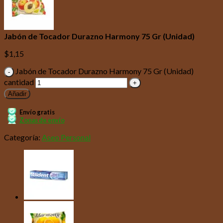
Jabón de Tocador Durazno Harmony 75 Gr (Unidad)
$
1,15
Jabón de Tocador Durazno Harmony 75 Gr (Unidad)
cantidad
Añadir
Envío gratis
Zonas de envío
Categoría:
Aseo Personal