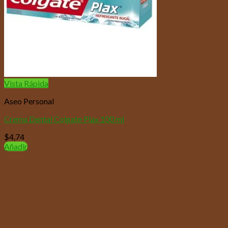
Vista Rápida
Aseo Personal
Crema Dental Colgate Plax 100 ml
$
4,74
Añadir