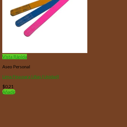
Vista Rápida
Aseo Personal
Lima Fina para Uñas (Unidad)
$
0,21
Añadir