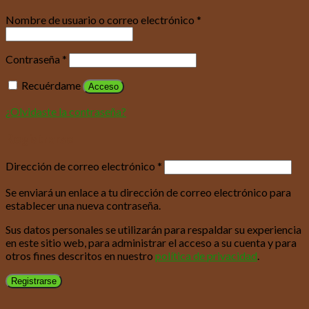
Nombre de usuario o correo electrónico
*
Contraseña
*
Recuérdame
Acceso
¿Olvidaste la contraseña?
Registrarse
Dirección de correo electrónico
*
Se enviará un enlace a tu dirección de correo electrónico para
establecer una nueva contraseña.
Sus datos personales se utilizarán para respaldar su experiencia
en este sitio web, para administrar el acceso a su cuenta y para
otros fines descritos en nuestro
política de privacidad
.
Registrarse