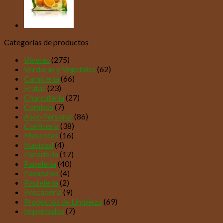
Categorías de productos
Víveres
(275)
Verduras y Vegetales
(62)
Carnicería
(66)
Frutas
(23)
Charcutería
(27)
Combos
(7)
Aseo Personal
(86)
Confitería
(38)
Mascotas
(16)
Navidad
(4)
Panadería
(17)
Papelería
(40)
Pasapalos
(4)
Pastelería
(2)
Pescadería
(9)
Productos de Limpieza
(69)
Importados
(7)