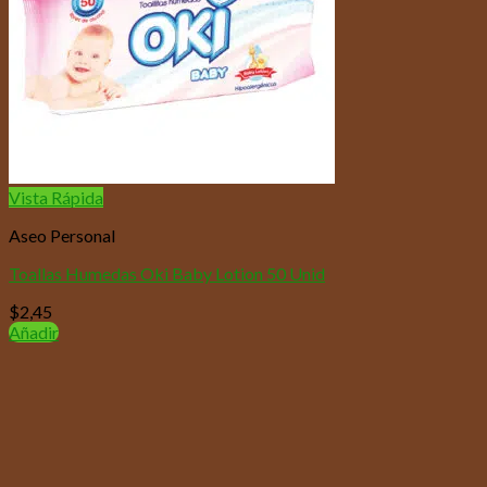
Vista Rápida
Aseo Personal
Toallas Humedas Oki Baby Lotion 50 Unid
$
2,45
Añadir