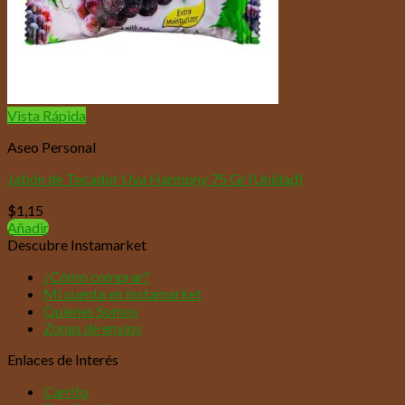
Vista Rápida
Aseo Personal
Jabón de Tocador Uva Harmony 75 Gr (Unidad)
$
1,15
Añadir
Descubre Instamarket
¿Cómo comprar?
Mi cuenta en Instamarket
Quienes Somos
Zonas de envíos
Enlaces de Interés
Carrito