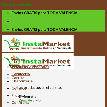
Saltar al contenido
Envíos GRATIS para TODA VALENCIA
Envíos GRATIS para TODA VALENCIA
Víveres
Verduras y Vegetales
Carnicería
Carrito
Charcutería
No hay productos en el carrito.
Combos
Frutas
Envío gratis
Zonas de envío
Confitería