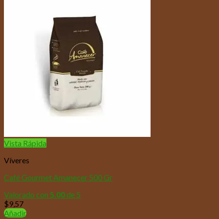
Vista Rápida
Víveres
Café Gourmet Amanecer 500 Gr
Valorado con
5.00
de 5
$
9,57
Añadir