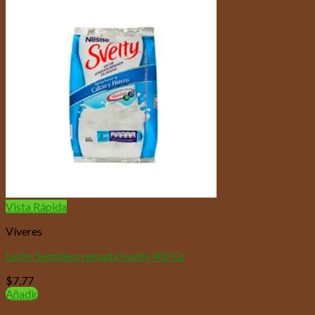
Vista Rápida
Víveres
Leche Semidescremada Svelty 400 Gr
$
7,77
Añadir