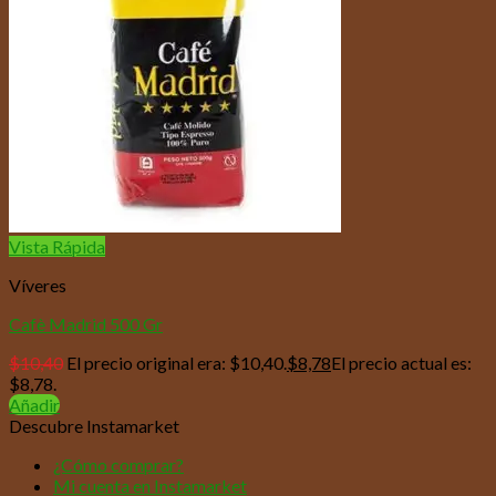
Vista Rápida
Víveres
Cafè Madrid 500 Gr
$
10,40
El precio original era: $10,40.
$
8,78
El precio actual es:
$8,78.
Añadir
Descubre Instamarket
¿Cómo comprar?
Mi cuenta en Instamarket