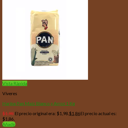
Vista Rápida
Víveres
Harina Pan Maiz Blanco y Arroz 1 Kg
$
1,98
El precio original era: $1,98.
$
1,86
El precio actual es:
$1,86.
Añadir