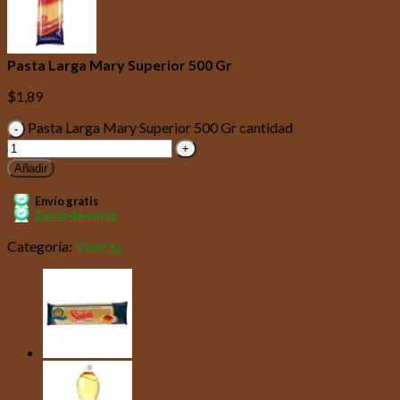
Pasta Larga Mary Superior 500 Gr
$
1,89
Pasta Larga Mary Superior 500 Gr cantidad
Añadir
Envío gratis
Zonas de envío
Categoría:
Víveres