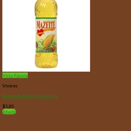
Vista Rápida
Víveres
Aceite de Maíz Mazeite 1 lt
$
5,85
Añadir