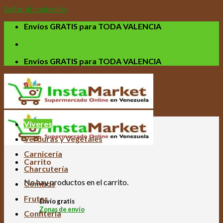
Saltar al contenido
Envíos GRATIS para TODA VALENCIA
Envíos GRATIS para TODA VALENCIA
Víveres
Verduras y Vegetales
Carnicería
Carrito
Charcutería
No hay productos en el carrito.
Combos
Frutas
Envío gratis
Zonas de envío
Confitería