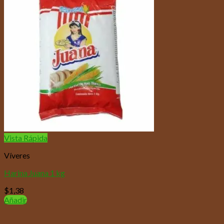
Vista Rápida
Víveres
Harina Juana 1 kg
$
1,38
Añadir