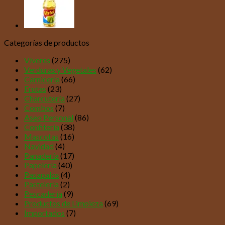
Categorías de productos
Víveres
(275)
Verduras y Vegetales
(62)
Carnicería
(66)
Frutas
(23)
Charcutería
(27)
Combos
(7)
Aseo Personal
(86)
Confitería
(38)
Mascotas
(16)
Navidad
(4)
Panadería
(17)
Papelería
(40)
Pasapalos
(4)
Pastelería
(2)
Pescadería
(9)
Productos de Limpieza
(69)
Importados
(7)