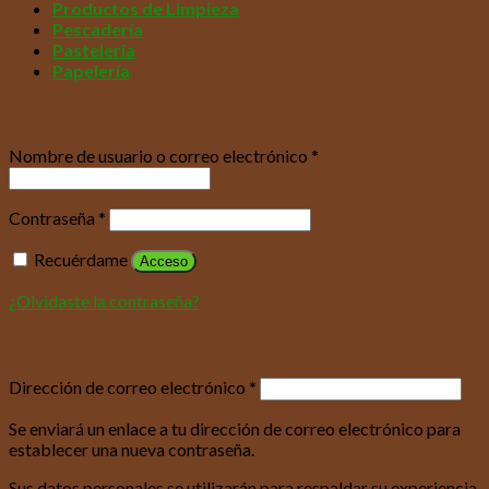
Productos de Limpieza
Pescadería
Pastelería
Papelería
Acceder
Nombre de usuario o correo electrónico
*
Contraseña
*
Recuérdame
Acceso
¿Olvidaste la contraseña?
Registrarse
Dirección de correo electrónico
*
Se enviará un enlace a tu dirección de correo electrónico para
establecer una nueva contraseña.
Sus datos personales se utilizarán para respaldar su experiencia