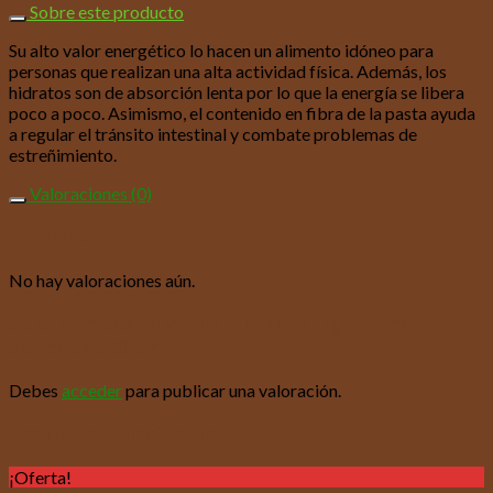
Sobre este producto
Su alto valor energético lo hacen un alimento idóneo para
personas que realizan una alta actividad física. Además, los
hidratos son de absorción lenta por lo que la energía se libera
poco a poco. Asimismo, el contenido en fibra de la pasta ayuda
a regular el tránsito intestinal y combate problemas de
estreñimiento.
Valoraciones (0)
Valoraciones
No hay valoraciones aún.
Sé el primero en valorar “Pasta Larga Mary
Superior 500 Gr”
Debes
acceder
para publicar una valoración.
Productos relacionados
¡Oferta!