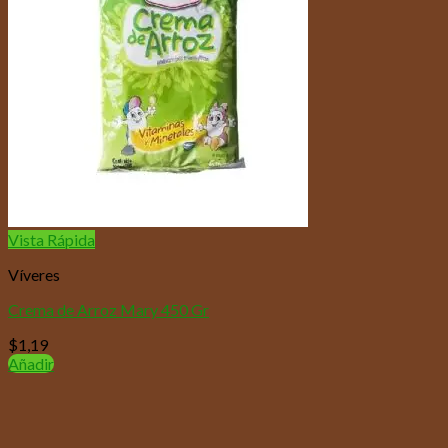
Vista Rápida
Víveres
Crema de Arroz Mary 450 Gr
$
1,19
Añadir