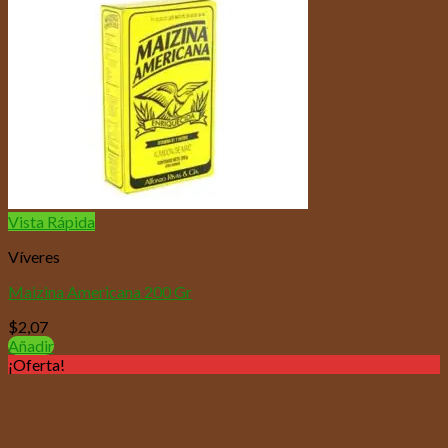
Vista Rápida
Víveres
Maizina Americana 200 Gr
$
2,07
Añadir
¡Oferta!