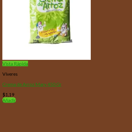
Vista Rápida
Víveres
Crema de Arroz Mary 450 Gr
$
1,19
Añadir