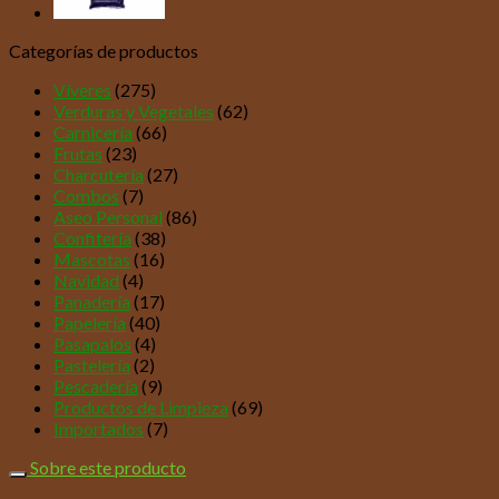
Categorías de productos
Víveres
(275)
Verduras y Vegetales
(62)
Carnicería
(66)
Frutas
(23)
Charcutería
(27)
Combos
(7)
Aseo Personal
(86)
Confitería
(38)
Mascotas
(16)
Navidad
(4)
Panadería
(17)
Papelería
(40)
Pasapalos
(4)
Pastelería
(2)
Pescadería
(9)
Productos de Limpieza
(69)
Importados
(7)
Sobre este producto