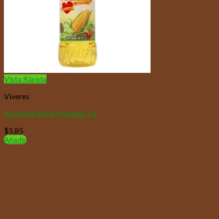
Vista Rápida
Víveres
Aceite de Maíz Mazeite 1 lt
$
5,85
Añadir