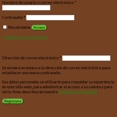
Nombre de usuario o correo electrónico
*
Contraseña
*
Recuérdame
Acceso
¿Olvidaste la contraseña?
Registrarse
Dirección de correo electrónico
*
Se enviará un enlace a tu dirección de correo electrónico para
establecer una nueva contraseña.
Sus datos personales se utilizarán para respaldar su experiencia
en este sitio web, para administrar el acceso a su cuenta y para
otros fines descritos en nuestro
política de privacidad
.
Registrarse