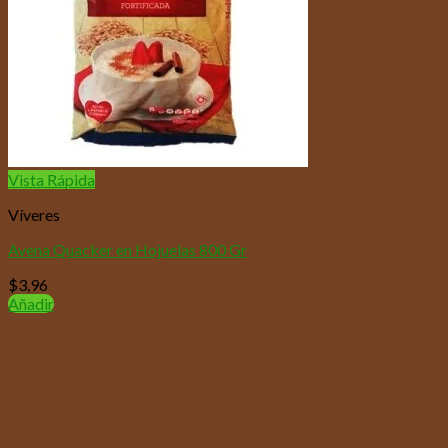
Vista Rápida
Víveres
Avena Quacker en Hojuelas 800 Gr
$
3,96
Añadir