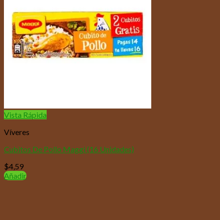
Vista Rápida
Víveres
Cubitos De Pollo Maggi (16 Unidades)
$
4,59
Añadir