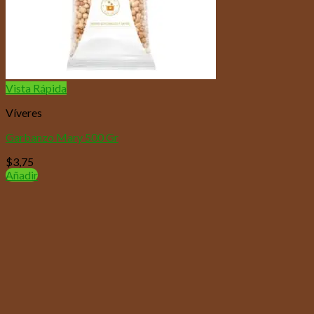
Vista Rápida
Víveres
Garbanzo Mary 500 Gr
$
3,75
Añadir