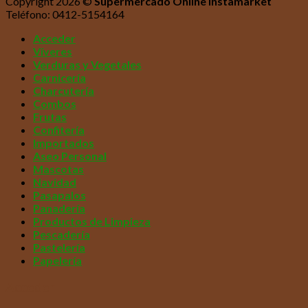
Copyright 2026 ©
Supermercado Online Instamarket
Teléfono: 0412-5154164
Acceder
Víveres
Verduras y Vegetales
Carnicería
Charcutería
Combos
Frutas
Confitería
Importados
Aseo Personal
Mascotas
Navidad
Pasapalos
Panadería
Productos de Limpieza
Pescadería
Pastelería
Papelería
Acceder