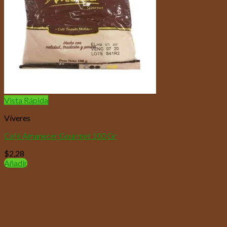
Vista Rápida
Víveres
Café Amanecer Gourmet 100 Gr
$
2,28
Añadir