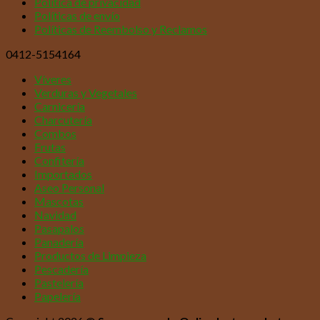
Política de privacidad
Políticas de envío
Políticas de Reembolso y Reclamos
0412-5154164
Víveres
Verduras y Vegetales
Carnicería
Charcutería
Combos
Frutas
Confitería
Importados
Aseo Personal
Mascotas
Navidad
Pasapalos
Panadería
Productos de Limpieza
Pescadería
Pastelería
Papelería