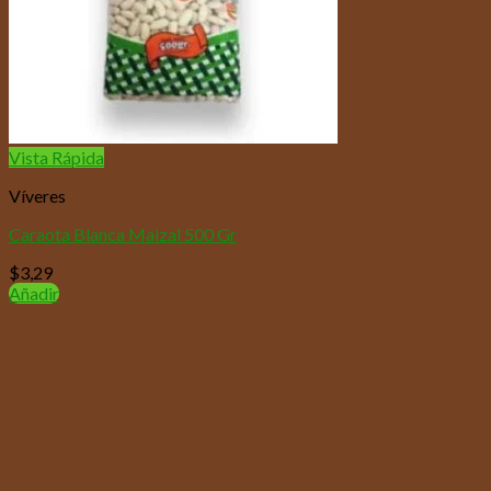
Vista Rápida
Víveres
Caraota Blanca Maizal 500 Gr
$
3,29
Añadir