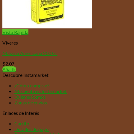
Vista Rápida
Víveres
Maizina Americana 200 Gr
$
2,07
Añadir
Descubre Instamarket
¿Cómo comprar?
Mi cuenta en Instamarket
Quienes Somos
Zonas de envíos
Enlaces de Interés
Carrito
Detalles de pago