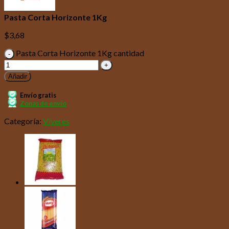
Pasta Corta Horizonte 1Kg
$
3,68
Pasta Corta Horizonte 1Kg cantidad
Añadir
Envío gratis
Zonas de envío
Categoría:
Víveres