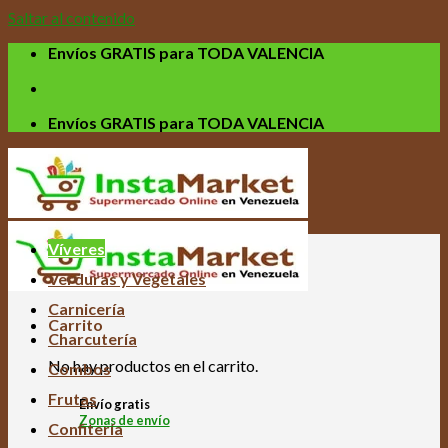
Saltar al contenido
Envíos GRATIS para TODA VALENCIA
Envíos GRATIS para TODA VALENCIA
Víveres
Verduras y Vegetales
Carnicería
Carrito
Charcutería
No hay productos en el carrito.
Combos
Frutas
Envío gratis
Zonas de envío
Confitería